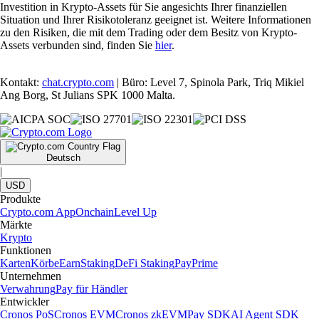
Investition in Krypto-Assets für Sie angesichts Ihrer finanziellen
Situation und Ihrer Risikotoleranz geeignet ist. Weitere Informationen
zu den Risiken, die mit dem Trading oder dem Besitz von Krypto-
Assets verbunden sind, finden Sie
hier
.
Kontakt:
chat.crypto.com
| Büro: Level 7, Spinola Park, Triq Mikiel
Ang Borg, St Julians SPK 1000 Malta.
Deutsch
|
USD
Produkte
Crypto.com App
Onchain
Level Up
Märkte
Krypto
Funktionen
Karten
Körbe
Earn
Staking
DeFi Staking
Pay
Prime
Unternehmen
Verwahrung
Pay für Händler
Entwickler
Cronos PoS
Cronos EVM
Cronos zkEVM
Pay SDK
AI Agent SDK