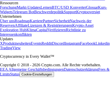
Ressourcen
Forschung
Markt-Updates
Lernen
BTC/USD Konverter
Glossar
Kurs-
Widgets
Telegram Bot
Beschwerdepolitik
Support
Kryptooversigt
Unternehmen
Über uns
Roadmap
Karriere
Partner
Sicherheit
Nachweis der
Reserven
Affiliate
Lizenzen & Registrierungen
Krypto-Asset
Exploration Hub
Klima
Capital
Verifizieren
Richtlinie zu
Interessenkonflikten
Updates
X
Produktneuheiten
Events
Reddit
Discord
Instagram
Facebook
Linkedin
TradingView
Cryptocurrency in Every Wallet™
Copyright © 2018 - 2026 Crypto.com. Alle Rechte vorbehalten.
EEA Allgemeine Geschäftsbedingungen
Datenschutzerklärung
Fees &
Limits
Status
Cookie-Einstellungen