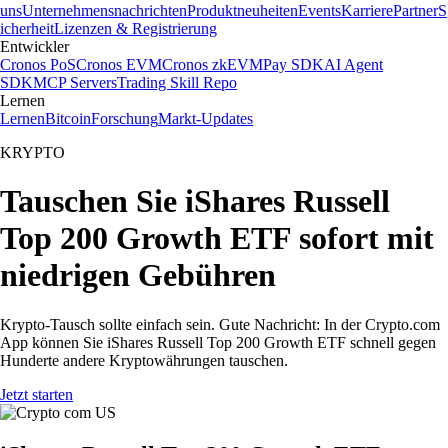
uns
Unternehmensnachrichten
Produktneuheiten
Events
Karriere
Partner
S
icherheit
Lizenzen & Registrierung
Entwickler
Cronos PoS
Cronos EVM
Cronos zkEVM
Pay SDK
AI Agent
SDK
MCP Servers
Trading Skill Repo
Lernen
Lernen
Bitcoin
Forschung
Markt-Updates
KRYPTO
Tauschen Sie iShares Russell
Top 200 Growth ETF sofort mit
niedrigen Gebühren
Krypto-Tausch sollte einfach sein. Gute Nachricht: In der Crypto.com
App können Sie iShares Russell Top 200 Growth ETF schnell gegen
Hunderte andere Kryptowährungen tauschen.
Jetzt starten