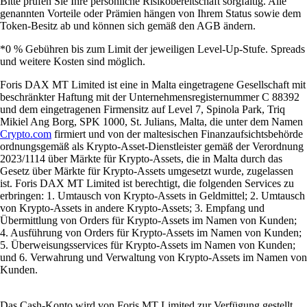
Bitte prüfen Sie Ihre persönliche Risikobereitschaft sorgfältig. Alle
genannten Vorteile oder Prämien hängen von Ihrem Status sowie dem
Token-Besitz ab und können sich gemäß den AGB ändern.
*0 % Gebühren bis zum Limit der jeweiligen Level-Up-Stufe. Spreads
und weitere Kosten sind möglich.
Foris DAX MT Limited ist eine in Malta eingetragene Gesellschaft mit
beschränkter Haftung mit der Unternehmensregisternummer C 88392
und dem eingetragenen Firmensitz auf Level 7, Spinola Park, Triq
Mikiel Ang Borg, SPK 1000, St. Julians, Malta, die unter dem Namen
Crypto.com
firmiert und von der maltesischen Finanzaufsichtsbehörde
ordnungsgemäß als Krypto-Asset-Dienstleister gemäß der Verordnung
2023/1114 über Märkte für Krypto-Assets, die in Malta durch das
Gesetz über Märkte für Krypto-Assets umgesetzt wurde, zugelassen
ist. Foris DAX MT Limited ist berechtigt, die folgenden Services zu
erbringen: 1. Umtausch von Krypto-Assets in Geldmittel; 2. Umtausch
von Krypto-Assets in andere Krypto-Assets; 3. Empfang und
Übermittlung von Orders für Krypto-Assets im Namen von Kunden;
4. Ausführung von Orders für Krypto-Assets im Namen von Kunden;
5. Überweisungsservices für Krypto-Assets im Namen von Kunden;
und 6. Verwahrung und Verwaltung von Krypto-Assets im Namen von
Kunden.
Das Cash-Konto wird von Foris MT Limited zur Verfügung gestellt.