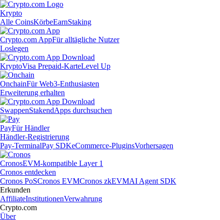
Krypto
Alle Coins
Körbe
Earn
Staking
Crypto.com App
Für alltägliche Nutzer
Loslegen
Krypto
Visa Prepaid-Karte
Level Up
Onchain
Für Web3-Enthusiasten
Erweiterung erhalten
Swappen
Staken
dApps durchsuchen
Pay
Für Händler
Händler-Registrierung
Pay-Terminal
Pay SDK
eCommerce-Plugins
Vorhersagen
Cronos
EVM-kompatible Layer 1
Cronos entdecken
Cronos PoS
Cronos EVM
Cronos zkEVM
AI Agent SDK
Erkunden
Affiliate
Institutionen
Verwahrung
Crypto.com
Über