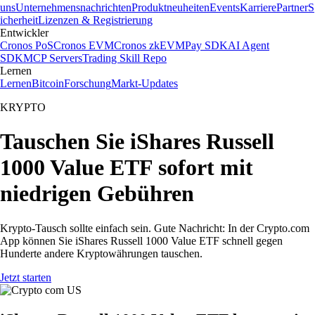
uns
Unternehmensnachrichten
Produktneuheiten
Events
Karriere
Partner
S
icherheit
Lizenzen & Registrierung
Entwickler
Cronos PoS
Cronos EVM
Cronos zkEVM
Pay SDK
AI Agent
SDK
MCP Servers
Trading Skill Repo
Lernen
Lernen
Bitcoin
Forschung
Markt-Updates
KRYPTO
Tauschen Sie iShares Russell
1000 Value ETF sofort mit
niedrigen Gebühren
Krypto-Tausch sollte einfach sein. Gute Nachricht: In der Crypto.com
App können Sie iShares Russell 1000 Value ETF schnell gegen
Hunderte andere Kryptowährungen tauschen.
Jetzt starten