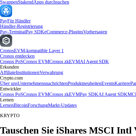
Swappen
Staken
dApps durchsuchen
Pay
Für Händler
Händler-Registrierung
Pay-Terminal
Pay SDK
eCommerce-Plugins
Vorhersagen
Cronos
EVM-kompatible Layer 1
Cronos entdecken
Cronos PoS
Cronos EVM
Cronos zkEVM
AI Agent SDK
Erkunden
Affiliate
Institutionen
Verwahrung
Crypto.com
Über uns
Unternehmensnachrichten
Produktneuheiten
Events
Karriere
Pa
Entwickler
Cronos PoS
Cronos EVM
Cronos zkEVM
Pay SDK
AI Agent SDK
MCP
Lernen
Lernen
Bitcoin
Forschung
Markt-Updates
KRYPTO
Tauschen Sie iShares MSCI Intl 