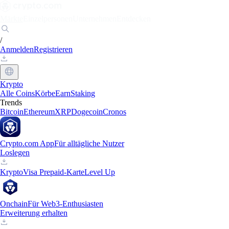
Märkte
Einzelpersonen
Unternehmen
Entdecken
/
Anmelden
Registrieren
Krypto
Alle Coins
Körbe
Earn
Staking
Trends
Bitcoin
Ethereum
XRP
Dogecoin
Cronos
Crypto.com App
Für alltägliche Nutzer
Loslegen
Krypto
Visa Prepaid-Karte
Level Up
Onchain
Für Web3-Enthusiasten
Erweiterung erhalten