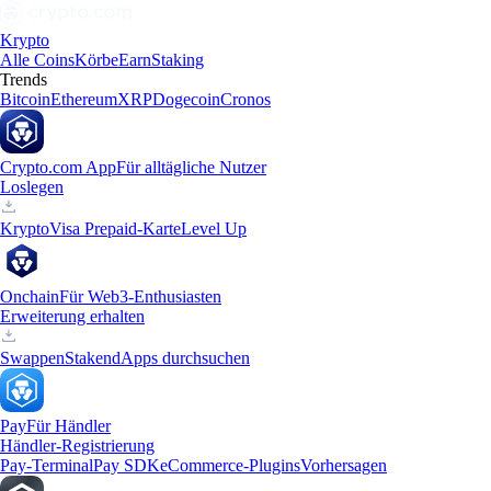
Krypto
Alle Coins
Körbe
Earn
Staking
Trends
Bitcoin
Ethereum
XRP
Dogecoin
Cronos
Crypto.com App
Für alltägliche Nutzer
Loslegen
Krypto
Visa Prepaid-Karte
Level Up
Onchain
Für Web3-Enthusiasten
Erweiterung erhalten
Swappen
Staken
dApps durchsuchen
Pay
Für Händler
Händler-Registrierung
Pay-Terminal
Pay SDK
eCommerce-Plugins
Vorhersagen