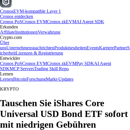
Cronos
EVM-kompatible Layer 1
Cronos entdecken
Cronos PoS
Cronos EVM
Cronos zkEVM
AI Agent SDK
Erkunden
Affiliate
Institutionen
Verwahrung
Crypto.com
Über
uns
Unternehmensnachrichten
Produktneuheiten
Events
Karriere
Partner
S
icherheit
Lizenzen & Registrierung
Entwickler
Cronos PoS
Cronos EVM
Cronos zkEVM
Pay SDK
AI Agent
SDK
MCP Servers
Trading Skill Repo
Lernen
Lernen
Bitcoin
Forschung
Markt-Updates
KRYPTO
Tauschen Sie iShares Core
Universal USD Bond ETF sofort
mit niedrigen Gebühren