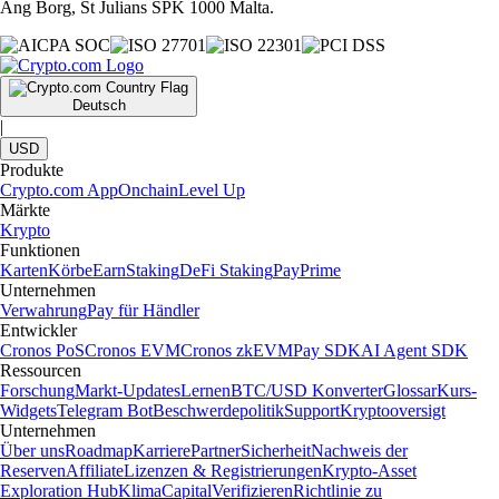
Ang Borg, St Julians SPK 1000 Malta.
Deutsch
|
USD
Produkte
Crypto.com App
Onchain
Level Up
Märkte
Krypto
Funktionen
Karten
Körbe
Earn
Staking
DeFi Staking
Pay
Prime
Unternehmen
Verwahrung
Pay für Händler
Entwickler
Cronos PoS
Cronos EVM
Cronos zkEVM
Pay SDK
AI Agent SDK
Ressourcen
Forschung
Markt-Updates
Lernen
BTC/USD Konverter
Glossar
Kurs-
Widgets
Telegram Bot
Beschwerdepolitik
Support
Kryptooversigt
Unternehmen
Über uns
Roadmap
Karriere
Partner
Sicherheit
Nachweis der
Reserven
Affiliate
Lizenzen & Registrierungen
Krypto-Asset
Exploration Hub
Klima
Capital
Verifizieren
Richtlinie zu