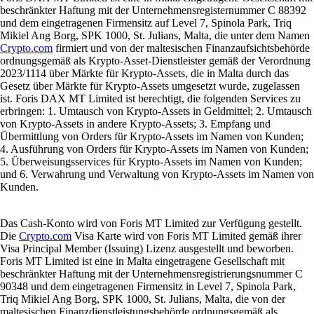
beschränkter Haftung mit der Unternehmensregisternummer C 88392
und dem eingetragenen Firmensitz auf Level 7, Spinola Park, Triq
Mikiel Ang Borg, SPK 1000, St. Julians, Malta, die unter dem Namen
Crypto.com
firmiert und von der maltesischen Finanzaufsichtsbehörde
ordnungsgemäß als Krypto-Asset-Dienstleister gemäß der Verordnung
2023/1114 über Märkte für Krypto-Assets, die in Malta durch das
Gesetz über Märkte für Krypto-Assets umgesetzt wurde, zugelassen
ist. Foris DAX MT Limited ist berechtigt, die folgenden Services zu
erbringen: 1. Umtausch von Krypto-Assets in Geldmittel; 2. Umtausch
von Krypto-Assets in andere Krypto-Assets; 3. Empfang und
Übermittlung von Orders für Krypto-Assets im Namen von Kunden;
4. Ausführung von Orders für Krypto-Assets im Namen von Kunden;
5. Überweisungsservices für Krypto-Assets im Namen von Kunden;
und 6. Verwahrung und Verwaltung von Krypto-Assets im Namen von
Kunden.
Das Cash-Konto wird von Foris MT Limited zur Verfügung gestellt.
Die
Crypto.com
Visa Karte wird von Foris MT Limited gemäß ihrer
Visa Principal Member (Issuing) Lizenz ausgestellt und beworben.
Foris MT Limited ist eine in Malta eingetragene Gesellschaft mit
beschränkter Haftung mit der Unternehmensregistrierungsnummer C
90348 und dem eingetragenen Firmensitz in Level 7, Spinola Park,
Triq Mikiel Ang Borg, SPK 1000, St. Julians, Malta, die von der
maltesischen Finanzdienstleistungsbehörde ordnungsgemäß als