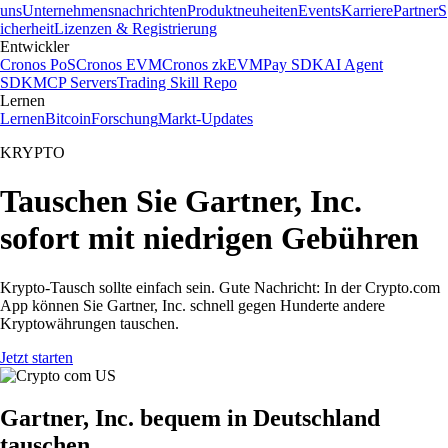
uns
Unternehmensnachrichten
Produktneuheiten
Events
Karriere
Partner
S
icherheit
Lizenzen & Registrierung
Entwickler
Cronos PoS
Cronos EVM
Cronos zkEVM
Pay SDK
AI Agent
SDK
MCP Servers
Trading Skill Repo
Lernen
Lernen
Bitcoin
Forschung
Markt-Updates
KRYPTO
Tauschen Sie Gartner, Inc.
sofort mit niedrigen Gebühren
Krypto-Tausch sollte einfach sein. Gute Nachricht: In der Crypto.com
App können Sie Gartner, Inc. schnell gegen Hunderte andere
Kryptowährungen tauschen.
Jetzt starten
Gartner, Inc. bequem in Deutschland
tauschen