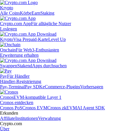
Krypto
Alle Coins
Körbe
Earn
Staking
Crypto.com App
Für alltägliche Nutzer
Loslegen
Krypto
Visa Prepaid-Karte
Level Up
Onchain
Für Web3-Enthusiasten
Erweiterung erhalten
Swappen
Staken
dApps durchsuchen
Pay
Für Händler
Händler-Registrierung
Pay-Terminal
Pay SDK
eCommerce-Plugins
Vorhersagen
Cronos
EVM-kompatible Layer 1
Cronos entdecken
Cronos PoS
Cronos EVM
Cronos zkEVM
AI Agent SDK
Erkunden
Affiliate
Institutionen
Verwahrung
Crypto.com
Über