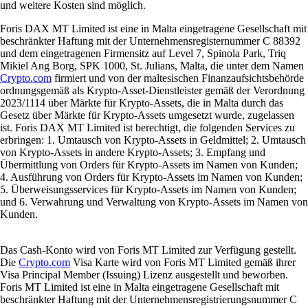
und weitere Kosten sind möglich.
Foris DAX MT Limited ist eine in Malta eingetragene Gesellschaft mit
beschränkter Haftung mit der Unternehmensregisternummer C 88392
und dem eingetragenen Firmensitz auf Level 7, Spinola Park, Triq
Mikiel Ang Borg, SPK 1000, St. Julians, Malta, die unter dem Namen
Crypto.com
firmiert und von der maltesischen Finanzaufsichtsbehörde
ordnungsgemäß als Krypto-Asset-Dienstleister gemäß der Verordnung
2023/1114 über Märkte für Krypto-Assets, die in Malta durch das
Gesetz über Märkte für Krypto-Assets umgesetzt wurde, zugelassen
ist. Foris DAX MT Limited ist berechtigt, die folgenden Services zu
erbringen: 1. Umtausch von Krypto-Assets in Geldmittel; 2. Umtausch
von Krypto-Assets in andere Krypto-Assets; 3. Empfang und
Übermittlung von Orders für Krypto-Assets im Namen von Kunden;
4. Ausführung von Orders für Krypto-Assets im Namen von Kunden;
5. Überweisungsservices für Krypto-Assets im Namen von Kunden;
und 6. Verwahrung und Verwaltung von Krypto-Assets im Namen von
Kunden.
Das Cash-Konto wird von Foris MT Limited zur Verfügung gestellt.
Die
Crypto.com
Visa Karte wird von Foris MT Limited gemäß ihrer
Visa Principal Member (Issuing) Lizenz ausgestellt und beworben.
Foris MT Limited ist eine in Malta eingetragene Gesellschaft mit
beschränkter Haftung mit der Unternehmensregistrierungsnummer C