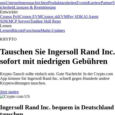
uns
Unternehmensnachrichten
Produktneuheiten
Events
Karriere
Partner
S
icherheit
Lizenzen & Registrierung
Entwickler
Cronos PoS
Cronos EVM
Cronos zkEVM
Pay SDK
AI Agent
SDK
MCP Servers
Trading Skill Repo
Lernen
Lernen
Bitcoin
Forschung
Markt-Updates
KRYPTO
Tauschen Sie Ingersoll Rand Inc.
sofort mit niedrigen Gebühren
Krypto-Tausch sollte einfach sein. Gute Nachricht: In der Crypto.com
App können Sie Ingersoll Rand Inc. schnell gegen Hunderte andere
Kryptowährungen tauschen.
Jetzt starten
Ingersoll Rand Inc. bequem in Deutschland
tauschen