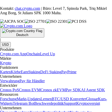
Kontakt:
chat.crypto.com
| Büro: Level 7, Spinola Park, Triq Mikiel
Ang Borg, St Julians SPK 1000 Malta.
Deutsch
|
USD
Produkte
Crypto.com App
Onchain
Level Up
Märkte
Krypto
Funktionen
Karten
Körbe
Earn
Staking
DeFi Staking
Pay
Prime
Unternehmen
Verwahrung
Pay für Händler
Entwickler
Cronos PoS
Cronos EVM
Cronos zkEVM
Pay SDK
AI Agent SDK
Ressourcen
Forschung
Markt-Updates
Lernen
BTC/USD Konverter
Glossar
Kurs-
Widgets
Telegram Bot
Beschwerdepolitik
Support
Kryptooversigt
Unternehmen