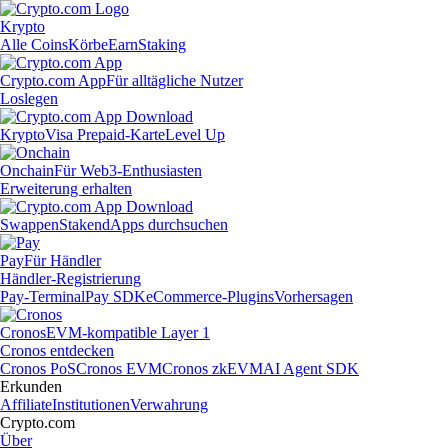
Krypto
Alle Coins
Körbe
Earn
Staking
Crypto.com App
Für alltägliche Nutzer
Loslegen
Krypto
Visa Prepaid-Karte
Level Up
Onchain
Für Web3-Enthusiasten
Erweiterung erhalten
Swappen
Staken
dApps durchsuchen
Pay
Für Händler
Händler-Registrierung
Pay-Terminal
Pay SDK
eCommerce-Plugins
Vorhersagen
Cronos
EVM-kompatible Layer 1
Cronos entdecken
Cronos PoS
Cronos EVM
Cronos zkEVM
AI Agent SDK
Erkunden
Affiliate
Institutionen
Verwahrung
Crypto.com
Über