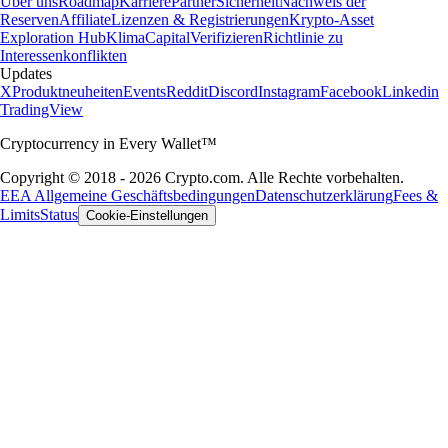
Über uns
Roadmap
Karriere
Partner
Sicherheit
Nachweis der
Reserven
Affiliate
Lizenzen & Registrierungen
Krypto-Asset
Exploration Hub
Klima
Capital
Verifizieren
Richtlinie zu
Interessenkonflikten
Updates
X
Produktneuheiten
Events
Reddit
Discord
Instagram
Facebook
Linkedin
TradingView
Cryptocurrency in Every Wallet™
Copyright © 2018 - 2026 Crypto.com. Alle Rechte vorbehalten.
EEA Allgemeine Geschäftsbedingungen
Datenschutzerklärung
Fees &
Limits
Status
Cookie-Einstellungen