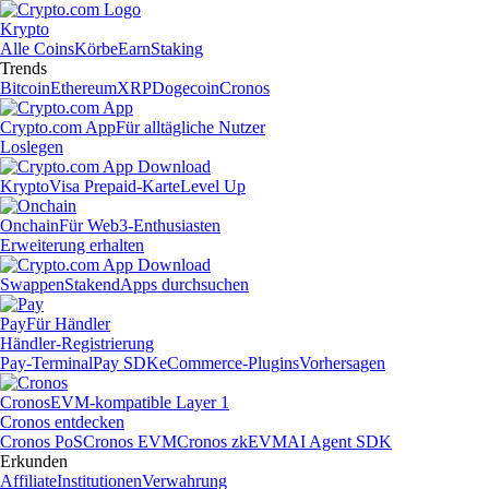
Krypto
Alle Coins
Körbe
Earn
Staking
Trends
Bitcoin
Ethereum
XRP
Dogecoin
Cronos
Crypto.com App
Für alltägliche Nutzer
Loslegen
Krypto
Visa Prepaid-Karte
Level Up
Onchain
Für Web3-Enthusiasten
Erweiterung erhalten
Swappen
Staken
dApps durchsuchen
Pay
Für Händler
Händler-Registrierung
Pay-Terminal
Pay SDK
eCommerce-Plugins
Vorhersagen
Cronos
EVM-kompatible Layer 1
Cronos entdecken
Cronos PoS
Cronos EVM
Cronos zkEVM
AI Agent SDK
Erkunden
Affiliate
Institutionen
Verwahrung