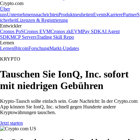
Crypto.com
Über
uns
Unternehmensnachrichten
Produktneuheiten
Events
Karriere
Partner
S
icherheit
Lizenzen & Registrierung
Entwickler
Cronos PoS
Cronos EVM
Cronos zkEVM
Pay SDK
AI Agent
SDK
MCP Servers
Trading Skill Repo
Lernen
Lernen
Bitcoin
Forschung
Markt-Updates
KRYPTO
Tauschen Sie IonQ, Inc. sofort
mit niedrigen Gebühren
Krypto-Tausch sollte einfach sein. Gute Nachricht: In der Crypto.com
App können Sie IonQ, Inc. schnell gegen Hunderte andere
Kryptowährungen tauschen.
Jetzt starten