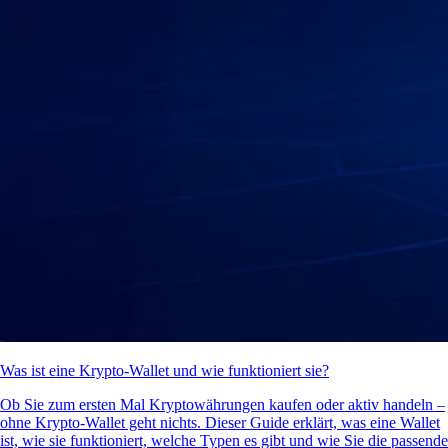
Was ist eine Krypto-Wallet und wie funktioniert sie?
Ob Sie zum ersten Mal Kryptowährungen kaufen oder aktiv handeln –
ohne Krypto-Wallet geht nichts. Dieser Guide erklärt, was eine Wallet
ist, wie sie funktioniert, welche Typen es gibt und wie Sie die passende