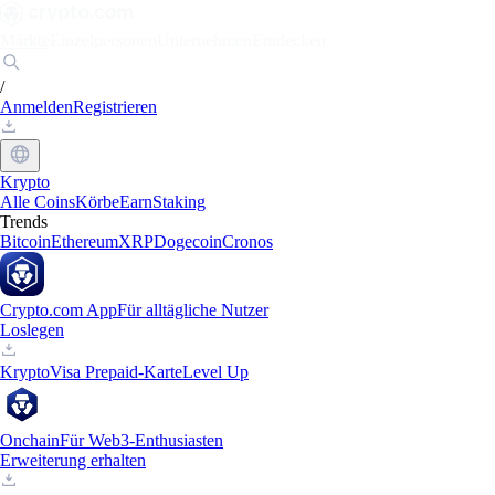
Märkte
Einzelpersonen
Unternehmen
Entdecken
/
Anmelden
Registrieren
Krypto
Alle Coins
Körbe
Earn
Staking
Trends
Bitcoin
Ethereum
XRP
Dogecoin
Cronos
Crypto.com App
Für alltägliche Nutzer
Loslegen
Krypto
Visa Prepaid-Karte
Level Up
Onchain
Für Web3-Enthusiasten
Erweiterung erhalten