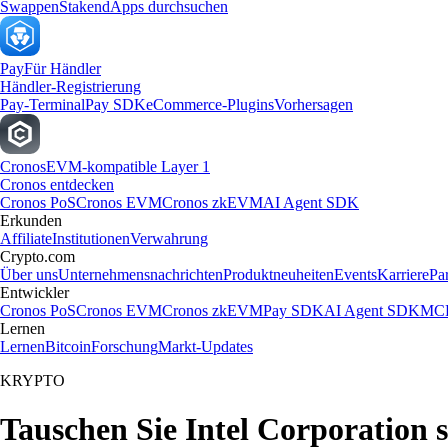
Swappen
Staken
dApps durchsuchen
Pay
Für Händler
Händler-Registrierung
Pay-Terminal
Pay SDK
eCommerce-Plugins
Vorhersagen
Cronos
EVM-kompatible Layer 1
Cronos entdecken
Cronos PoS
Cronos EVM
Cronos zkEVM
AI Agent SDK
Erkunden
Affiliate
Institutionen
Verwahrung
Crypto.com
Über uns
Unternehmensnachrichten
Produktneuheiten
Events
Karriere
Pa
Entwickler
Cronos PoS
Cronos EVM
Cronos zkEVM
Pay SDK
AI Agent SDK
MCP
Lernen
Lernen
Bitcoin
Forschung
Markt-Updates
KRYPTO
Tauschen Sie Intel Corporation 