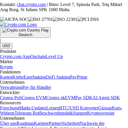
Kontakt:
chat.crypto.com
| Büro: Level 7, Spinola Park, Triq Mikiel
Ang Borg, St Julians SPK 1000 Malta.
Deutsch
|
USD
Produkte
Crypto.com App
Onchain
Level Up
Märkte
Krypto
Funktionen
Karten
Körbe
Earn
Staking
DeFi Staking
Pay
Prime
Unternehmen
Verwahrung
Pay für Händler
Entwickler
Cronos PoS
Cronos EVM
Cronos zkEVM
Pay SDK
AI Agent SDK
Ressourcen
Forschung
Markt-Updates
Lernen
BTC/USD Konverter
Glossar
Kurs-
Widgets
Telegram Bot
Beschwerdepolitik
Support
Kryptooversigt
Unternehmen
Über uns
Roadmap
Karriere
Partner
Sicherheit
Nachweis der