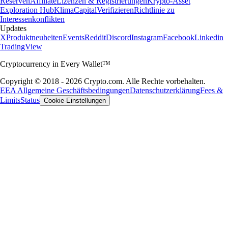
Reserven
Affiliate
Lizenzen & Registrierungen
Krypto-Asset
Exploration Hub
Klima
Capital
Verifizieren
Richtlinie zu
Interessenkonflikten
Updates
X
Produktneuheiten
Events
Reddit
Discord
Instagram
Facebook
Linkedin
TradingView
Cryptocurrency in Every Wallet™
Copyright © 2018 - 2026 Crypto.com. Alle Rechte vorbehalten.
EEA Allgemeine Geschäftsbedingungen
Datenschutzerklärung
Fees &
Limits
Status
Cookie-Einstellungen