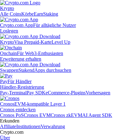
Krypto
Alle Coins
Körbe
Earn
Staking
Crypto.com App
Für alltägliche Nutzer
Loslegen
Krypto
Visa Prepaid-Karte
Level Up
Onchain
Für Web3-Enthusiasten
Erweiterung erhalten
Swappen
Staken
dApps durchsuchen
Pay
Für Händler
Händler-Registrierung
Pay-Terminal
Pay SDK
eCommerce-Plugins
Vorhersagen
Cronos
EVM-kompatible Layer 1
Cronos entdecken
Cronos PoS
Cronos EVM
Cronos zkEVM
AI Agent SDK
Erkunden
Affiliate
Institutionen
Verwahrung
Crypto.com
Über