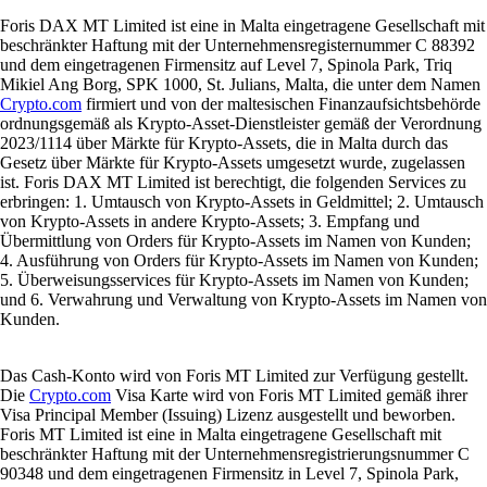
Foris DAX MT Limited ist eine in Malta eingetragene Gesellschaft mit
beschränkter Haftung mit der Unternehmensregisternummer C 88392
und dem eingetragenen Firmensitz auf Level 7, Spinola Park, Triq
Mikiel Ang Borg, SPK 1000, St. Julians, Malta, die unter dem Namen
Crypto.com
firmiert und von der maltesischen Finanzaufsichtsbehörde
ordnungsgemäß als Krypto-Asset-Dienstleister gemäß der Verordnung
2023/1114 über Märkte für Krypto-Assets, die in Malta durch das
Gesetz über Märkte für Krypto-Assets umgesetzt wurde, zugelassen
ist. Foris DAX MT Limited ist berechtigt, die folgenden Services zu
erbringen: 1. Umtausch von Krypto-Assets in Geldmittel; 2. Umtausch
von Krypto-Assets in andere Krypto-Assets; 3. Empfang und
Übermittlung von Orders für Krypto-Assets im Namen von Kunden;
4. Ausführung von Orders für Krypto-Assets im Namen von Kunden;
5. Überweisungsservices für Krypto-Assets im Namen von Kunden;
und 6. Verwahrung und Verwaltung von Krypto-Assets im Namen von
Kunden.
Das Cash-Konto wird von Foris MT Limited zur Verfügung gestellt.
Die
Crypto.com
Visa Karte wird von Foris MT Limited gemäß ihrer
Visa Principal Member (Issuing) Lizenz ausgestellt und beworben.
Foris MT Limited ist eine in Malta eingetragene Gesellschaft mit
beschränkter Haftung mit der Unternehmensregistrierungsnummer C
90348 und dem eingetragenen Firmensitz in Level 7, Spinola Park,