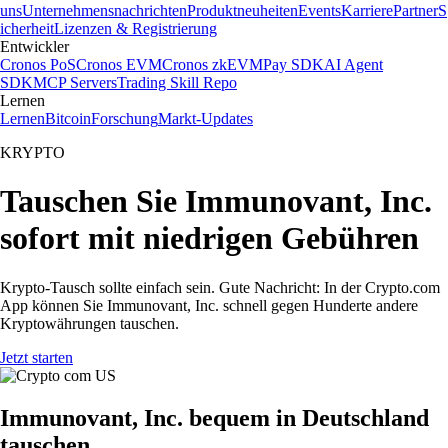
uns
Unternehmensnachrichten
Produktneuheiten
Events
Karriere
Partner
S
icherheit
Lizenzen & Registrierung
Entwickler
Cronos PoS
Cronos EVM
Cronos zkEVM
Pay SDK
AI Agent
SDK
MCP Servers
Trading Skill Repo
Lernen
Lernen
Bitcoin
Forschung
Markt-Updates
KRYPTO
Tauschen Sie Immunovant, Inc.
sofort mit niedrigen Gebühren
Krypto-Tausch sollte einfach sein. Gute Nachricht: In der Crypto.com
App können Sie Immunovant, Inc. schnell gegen Hunderte andere
Kryptowährungen tauschen.
Jetzt starten
Immunovant, Inc. bequem in Deutschland
tauschen