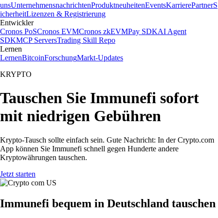
uns
Unternehmensnachrichten
Produktneuheiten
Events
Karriere
Partner
S
icherheit
Lizenzen & Registrierung
Entwickler
Cronos PoS
Cronos EVM
Cronos zkEVM
Pay SDK
AI Agent
SDK
MCP Servers
Trading Skill Repo
Lernen
Lernen
Bitcoin
Forschung
Markt-Updates
KRYPTO
Tauschen Sie Immunefi sofort
mit niedrigen Gebühren
Krypto-Tausch sollte einfach sein. Gute Nachricht: In der Crypto.com
App können Sie Immunefi schnell gegen Hunderte andere
Kryptowährungen tauschen.
Jetzt starten
Immunefi bequem in Deutschland tauschen