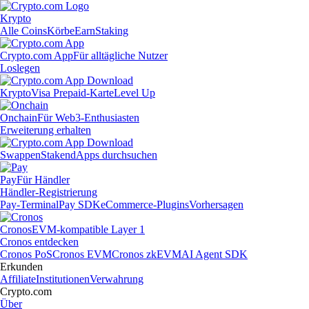
Krypto
Alle Coins
Körbe
Earn
Staking
Crypto.com App
Für alltägliche Nutzer
Loslegen
Krypto
Visa Prepaid-Karte
Level Up
Onchain
Für Web3-Enthusiasten
Erweiterung erhalten
Swappen
Staken
dApps durchsuchen
Pay
Für Händler
Händler-Registrierung
Pay-Terminal
Pay SDK
eCommerce-Plugins
Vorhersagen
Cronos
EVM-kompatible Layer 1
Cronos entdecken
Cronos PoS
Cronos EVM
Cronos zkEVM
AI Agent SDK
Erkunden
Affiliate
Institutionen
Verwahrung
Crypto.com
Über