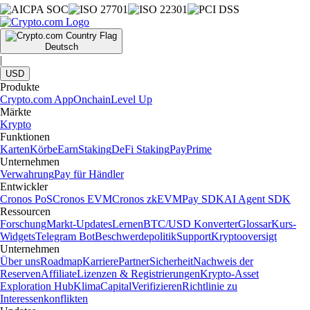
Deutsch
|
USD
Produkte
Crypto.com App
Onchain
Level Up
Märkte
Krypto
Funktionen
Karten
Körbe
Earn
Staking
DeFi Staking
Pay
Prime
Unternehmen
Verwahrung
Pay für Händler
Entwickler
Cronos PoS
Cronos EVM
Cronos zkEVM
Pay SDK
AI Agent SDK
Ressourcen
Forschung
Markt-Updates
Lernen
BTC/USD Konverter
Glossar
Kurs-
Widgets
Telegram Bot
Beschwerdepolitik
Support
Kryptooversigt
Unternehmen
Über uns
Roadmap
Karriere
Partner
Sicherheit
Nachweis der
Reserven
Affiliate
Lizenzen & Registrierungen
Krypto-Asset
Exploration Hub
Klima
Capital
Verifizieren
Richtlinie zu
Interessenkonflikten