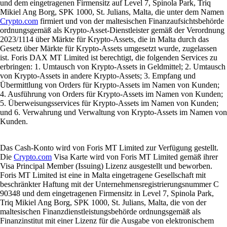
und dem eingetragenen Firmensitz auf Level 7, Spinola Park, Triq
Mikiel Ang Borg, SPK 1000, St. Julians, Malta, die unter dem Namen
Crypto.com
firmiert und von der maltesischen Finanzaufsichtsbehörde
ordnungsgemäß als Krypto-Asset-Dienstleister gemäß der Verordnung
2023/1114 über Märkte für Krypto-Assets, die in Malta durch das
Gesetz über Märkte für Krypto-Assets umgesetzt wurde, zugelassen
ist. Foris DAX MT Limited ist berechtigt, die folgenden Services zu
erbringen: 1. Umtausch von Krypto-Assets in Geldmittel; 2. Umtausch
von Krypto-Assets in andere Krypto-Assets; 3. Empfang und
Übermittlung von Orders für Krypto-Assets im Namen von Kunden;
4. Ausführung von Orders für Krypto-Assets im Namen von Kunden;
5. Überweisungsservices für Krypto-Assets im Namen von Kunden;
und 6. Verwahrung und Verwaltung von Krypto-Assets im Namen von
Kunden.
Das Cash-Konto wird von Foris MT Limited zur Verfügung gestellt.
Die
Crypto.com
Visa Karte wird von Foris MT Limited gemäß ihrer
Visa Principal Member (Issuing) Lizenz ausgestellt und beworben.
Foris MT Limited ist eine in Malta eingetragene Gesellschaft mit
beschränkter Haftung mit der Unternehmensregistrierungsnummer C
90348 und dem eingetragenen Firmensitz in Level 7, Spinola Park,
Triq Mikiel Ang Borg, SPK 1000, St. Julians, Malta, die von der
maltesischen Finanzdienstleistungsbehörde ordnungsgemäß als
Finanzinstitut mit einer Lizenz für die Ausgabe von elektronischem