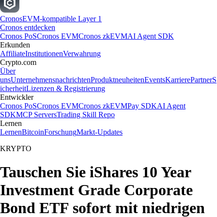
Cronos
EVM-kompatible Layer 1
Cronos entdecken
Cronos PoS
Cronos EVM
Cronos zkEVM
AI Agent SDK
Erkunden
Affiliate
Institutionen
Verwahrung
Crypto.com
Über
uns
Unternehmensnachrichten
Produktneuheiten
Events
Karriere
Partner
S
icherheit
Lizenzen & Registrierung
Entwickler
Cronos PoS
Cronos EVM
Cronos zkEVM
Pay SDK
AI Agent
SDK
MCP Servers
Trading Skill Repo
Lernen
Lernen
Bitcoin
Forschung
Markt-Updates
KRYPTO
Tauschen Sie iShares 10 Year
Investment Grade Corporate
Bond ETF sofort mit niedrigen