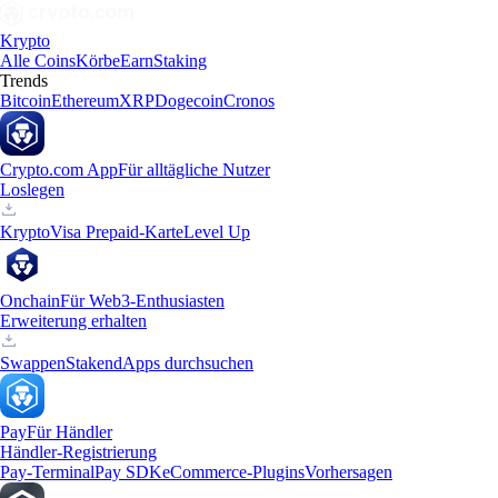
Krypto
Alle Coins
Körbe
Earn
Staking
Trends
Bitcoin
Ethereum
XRP
Dogecoin
Cronos
Crypto.com App
Für alltägliche Nutzer
Loslegen
Krypto
Visa Prepaid-Karte
Level Up
Onchain
Für Web3-Enthusiasten
Erweiterung erhalten
Swappen
Staken
dApps durchsuchen
Pay
Für Händler
Händler-Registrierung
Pay-Terminal
Pay SDK
eCommerce-Plugins
Vorhersagen