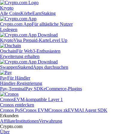
Krypto
Alle Coins
Körbe
Earn
Staking
Crypto.com App
Für alltägliche Nutzer
Loslegen
Krypto
Visa Prepaid-Karte
Level Up
Onchain
Für Web3-Enthusiasten
Erweiterung erhalten
Swappen
Staken
dApps durchsuchen
Pay
Für Händler
Händler-Registrierung
Pay-Terminal
Pay SDK
eCommerce-Plugins
Cronos
EVM-kompatible Layer 1
Cronos entdecken
Cronos PoS
Cronos EVM
Cronos zkEVM
AI Agent SDK
Erkunden
Affiliate
Institutionen
Verwahrung
Crypto.com
Über