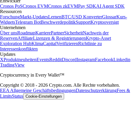
Entwickler
Cronos PoS
Cronos EVM
Cronos zkEVM
Pay SDK
AI Agent SDK
Ressourcen
Forschung
Markt-Updates
Lernen
BTC/USD Konverter
Glossar
Kurs-
Widgets
Telegram Bot
Beschwerdepolitik
Support
Kryptooversigt
Unternehmen
Über uns
Roadmap
Karriere
Partner
Sicherheit
Nachweis der
Reserven
Affiliate
Lizenzen & Registrierungen
Krypto-Asset
Exploration Hub
Klima
Capital
Verifizieren
Richtlinie zu
Interessenkonflikten
Updates
X
Produktneuheiten
Events
Reddit
Discord
Instagram
Facebook
Linkedin
TradingView
Cryptocurrency in Every Wallet™
Copyright © 2018 - 2026 Crypto.com. Alle Rechte vorbehalten.
EEA Allgemeine Geschäftsbedingungen
Datenschutzerklärung
Fees &
Limits
Status
Cookie-Einstellungen