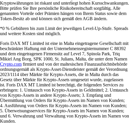
Kryptowährungen ist riskant und unterliegt hohen Kursschwankungen.
Bitte prüfen Sie Ihre persönliche Risikobereitschaft sorgfältig. Alle
genannten Vorteile oder Prämien hängen von Ihrem Status sowie dem
Token-Besitz ab und können sich gemäß den AGB ändern.
*0 % Gebühren bis zum Limit der jeweiligen Level-Up-Stufe. Spreads
und weitere Kosten sind möglich.
Foris DAX MT Limited ist eine in Malta eingetragene Gesellschaft mit
beschränkter Haftung mit der Unternehmensregisternummer C 88392
und dem eingetragenen Firmensitz auf Level 7, Spinola Park, Triq
Mikiel Ang Borg, SPK 1000, St. Julians, Malta, die unter dem Namen
Crypto.com
firmiert und von der maltesischen Finanzaufsichtsbehörde
ordnungsgemäß als Krypto-Asset-Dienstleister gemäß der Verordnung
2023/1114 über Märkte für Krypto-Assets, die in Malta durch das
Gesetz über Märkte für Krypto-Assets umgesetzt wurde, zugelassen
ist. Foris DAX MT Limited ist berechtigt, die folgenden Services zu
erbringen: 1. Umtausch von Krypto-Assets in Geldmittel; 2. Umtausch
von Krypto-Assets in andere Krypto-Assets; 3. Empfang und
Übermittlung von Orders für Krypto-Assets im Namen von Kunden;
4. Ausführung von Orders für Krypto-Assets im Namen von Kunden;
5. Überweisungsservices für Krypto-Assets im Namen von Kunden;
und 6. Verwahrung und Verwaltung von Krypto-Assets im Namen von
Kunden.