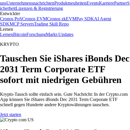
uns
Unternehmensnachrichten
Produktneuheiten
Events
Karriere
Partner
S
icherheit
Lizenzen & Registrierung
Entwickler
Cronos PoS
Cronos EVM
Cronos zkEVM
Pay SDK
AI Agent
SDK
MCP Servers
Trading Skill Repo
Lernen
Lernen
Bitcoin
Forschung
Markt-Updates
KRYPTO
Tauschen Sie iShares iBonds Dec
2031 Term Corporate ETF
sofort mit niedrigen Gebühren
Krypto-Tausch sollte einfach sein. Gute Nachricht: In der Crypto.com
App können Sie iShares iBonds Dec 2031 Term Corporate ETF
schnell gegen Hunderte andere Kryptowährungen tauschen.
Jetzt starten