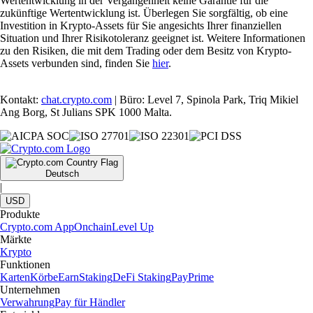
Wertentwicklung in der Vergangenheit keine Garantie für die
zukünftige Wertentwicklung ist. Überlegen Sie sorgfältig, ob eine
Investition in Krypto-Assets für Sie angesichts Ihrer finanziellen
Situation und Ihrer Risikotoleranz geeignet ist. Weitere Informationen
zu den Risiken, die mit dem Trading oder dem Besitz von Krypto-
Assets verbunden sind, finden Sie
hier
.
Kontakt:
chat.crypto.com
| Büro: Level 7, Spinola Park, Triq Mikiel
Ang Borg, St Julians SPK 1000 Malta.
Deutsch
|
USD
Produkte
Crypto.com App
Onchain
Level Up
Märkte
Krypto
Funktionen
Karten
Körbe
Earn
Staking
DeFi Staking
Pay
Prime
Unternehmen
Verwahrung
Pay für Händler