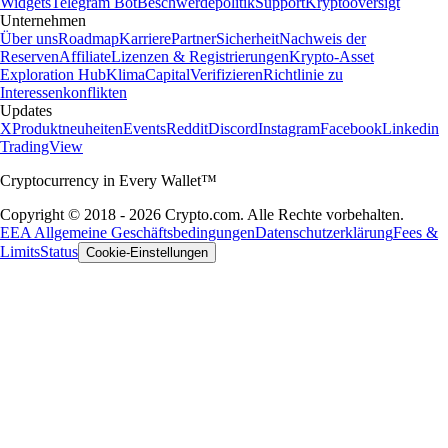
Widgets
Telegram Bot
Beschwerdepolitik
Support
Kryptooversigt
Unternehmen
Über uns
Roadmap
Karriere
Partner
Sicherheit
Nachweis der
Reserven
Affiliate
Lizenzen & Registrierungen
Krypto-Asset
Exploration Hub
Klima
Capital
Verifizieren
Richtlinie zu
Interessenkonflikten
Updates
X
Produktneuheiten
Events
Reddit
Discord
Instagram
Facebook
Linkedin
TradingView
Cryptocurrency in Every Wallet™
Copyright © 2018 - 2026 Crypto.com. Alle Rechte vorbehalten.
EEA Allgemeine Geschäftsbedingungen
Datenschutzerklärung
Fees &
Limits
Status
Cookie-Einstellungen