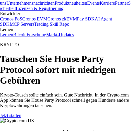
uns
Unternehmensnachrichten
Produktneuheiten
Events
Karriere
Partner
S
icherheit
Lizenzen & Registrierung
Entwickler
Cronos PoS
Cronos EVM
Cronos zkEVM
Pay SDK
AI Agent
SDK
MCP Servers
Trading Skill Repo
Lernen
Lernen
Bitcoin
Forschung
Markt-Updates
KRYPTO
Tauschen Sie House Party
Protocol sofort mit niedrigen
Gebühren
Krypto-Tausch sollte einfach sein. Gute Nachricht: In der Crypto.com
App können Sie House Party Protocol schnell gegen Hunderte andere
Kryptowährungen tauschen.
Jetzt starten