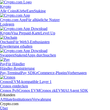
Krypto
Alle Coins
Körbe
Earn
Staking
Crypto.com App
Für alltägliche Nutzer
Loslegen
Krypto
Visa Prepaid-Karte
Level Up
Onchain
Für Web3-Enthusiasten
Erweiterung erhalten
Swappen
Staken
dApps durchsuchen
Pay
Für Händler
Händler-Registrierung
Pay-Terminal
Pay SDK
eCommerce-Plugins
Vorhersagen
Cronos
EVM-kompatible Layer 1
Cronos entdecken
Cronos PoS
Cronos EVM
Cronos zkEVM
AI Agent SDK
Erkunden
Affiliate
Institutionen
Verwahrung
Crypto.com
Über