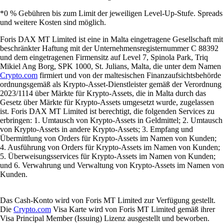
*0 % Gebühren bis zum Limit der jeweiligen Level-Up-Stufe. Spreads
und weitere Kosten sind möglich.
Foris DAX MT Limited ist eine in Malta eingetragene Gesellschaft mit
beschränkter Haftung mit der Unternehmensregisternummer C 88392
und dem eingetragenen Firmensitz auf Level 7, Spinola Park, Triq
Mikiel Ang Borg, SPK 1000, St. Julians, Malta, die unter dem Namen
Crypto.com
firmiert und von der maltesischen Finanzaufsichtsbehörde
ordnungsgemäß als Krypto-Asset-Dienstleister gemäß der Verordnung
2023/1114 über Märkte für Krypto-Assets, die in Malta durch das
Gesetz über Märkte für Krypto-Assets umgesetzt wurde, zugelassen
ist. Foris DAX MT Limited ist berechtigt, die folgenden Services zu
erbringen: 1. Umtausch von Krypto-Assets in Geldmittel; 2. Umtausch
von Krypto-Assets in andere Krypto-Assets; 3. Empfang und
Übermittlung von Orders für Krypto-Assets im Namen von Kunden;
4. Ausführung von Orders für Krypto-Assets im Namen von Kunden;
5. Überweisungsservices für Krypto-Assets im Namen von Kunden;
und 6. Verwahrung und Verwaltung von Krypto-Assets im Namen von
Kunden.
Das Cash-Konto wird von Foris MT Limited zur Verfügung gestellt.
Die
Crypto.com
Visa Karte wird von Foris MT Limited gemäß ihrer
Visa Principal Member (Issuing) Lizenz ausgestellt und beworben.