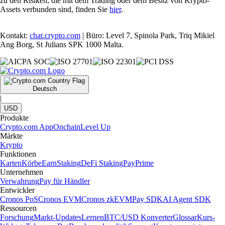
zu den Risiken, die mit dem Trading oder dem Besitz von Krypto-
Assets verbunden sind, finden Sie
hier
.
Kontakt:
chat.crypto.com
| Büro: Level 7, Spinola Park, Triq Mikiel
Ang Borg, St Julians SPK 1000 Malta.
Deutsch
|
USD
Produkte
Crypto.com App
Onchain
Level Up
Märkte
Krypto
Funktionen
Karten
Körbe
Earn
Staking
DeFi Staking
Pay
Prime
Unternehmen
Verwahrung
Pay für Händler
Entwickler
Cronos PoS
Cronos EVM
Cronos zkEVM
Pay SDK
AI Agent SDK
Ressourcen
Forschung
Markt-Updates
Lernen
BTC/USD Konverter
Glossar
Kurs-