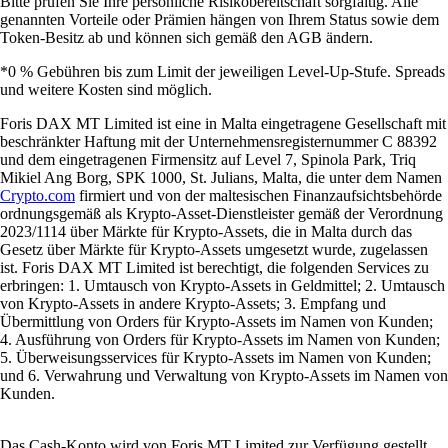
Bitte prüfen Sie Ihre persönliche Risikobereitschaft sorgfältig. Alle
genannten Vorteile oder Prämien hängen von Ihrem Status sowie dem
Token-Besitz ab und können sich gemäß den AGB ändern.
*0 % Gebühren bis zum Limit der jeweiligen Level-Up-Stufe. Spreads
und weitere Kosten sind möglich.
Foris DAX MT Limited ist eine in Malta eingetragene Gesellschaft mit
beschränkter Haftung mit der Unternehmensregisternummer C 88392
und dem eingetragenen Firmensitz auf Level 7, Spinola Park, Triq
Mikiel Ang Borg, SPK 1000, St. Julians, Malta, die unter dem Namen
Crypto.com
firmiert und von der maltesischen Finanzaufsichtsbehörde
ordnungsgemäß als Krypto-Asset-Dienstleister gemäß der Verordnung
2023/1114 über Märkte für Krypto-Assets, die in Malta durch das
Gesetz über Märkte für Krypto-Assets umgesetzt wurde, zugelassen
ist. Foris DAX MT Limited ist berechtigt, die folgenden Services zu
erbringen: 1. Umtausch von Krypto-Assets in Geldmittel; 2. Umtausch
von Krypto-Assets in andere Krypto-Assets; 3. Empfang und
Übermittlung von Orders für Krypto-Assets im Namen von Kunden;
4. Ausführung von Orders für Krypto-Assets im Namen von Kunden;
5. Überweisungsservices für Krypto-Assets im Namen von Kunden;
und 6. Verwahrung und Verwaltung von Krypto-Assets im Namen von
Kunden.
Das Cash-Konto wird von Foris MT Limited zur Verfügung gestellt.