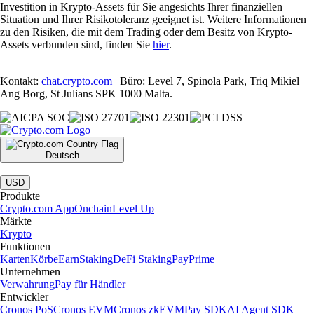
Investition in Krypto-Assets für Sie angesichts Ihrer finanziellen
Situation und Ihrer Risikotoleranz geeignet ist. Weitere Informationen
zu den Risiken, die mit dem Trading oder dem Besitz von Krypto-
Assets verbunden sind, finden Sie
hier
.
Kontakt:
chat.crypto.com
| Büro: Level 7, Spinola Park, Triq Mikiel
Ang Borg, St Julians SPK 1000 Malta.
Deutsch
|
USD
Produkte
Crypto.com App
Onchain
Level Up
Märkte
Krypto
Funktionen
Karten
Körbe
Earn
Staking
DeFi Staking
Pay
Prime
Unternehmen
Verwahrung
Pay für Händler
Entwickler
Cronos PoS
Cronos EVM
Cronos zkEVM
Pay SDK
AI Agent SDK