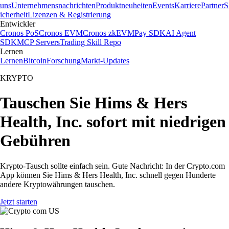
uns
Unternehmensnachrichten
Produktneuheiten
Events
Karriere
Partner
S
icherheit
Lizenzen & Registrierung
Entwickler
Cronos PoS
Cronos EVM
Cronos zkEVM
Pay SDK
AI Agent
SDK
MCP Servers
Trading Skill Repo
Lernen
Lernen
Bitcoin
Forschung
Markt-Updates
KRYPTO
Tauschen Sie Hims & Hers
Health, Inc. sofort mit niedrigen
Gebühren
Krypto-Tausch sollte einfach sein. Gute Nachricht: In der Crypto.com
App können Sie Hims & Hers Health, Inc. schnell gegen Hunderte
andere Kryptowährungen tauschen.
Jetzt starten