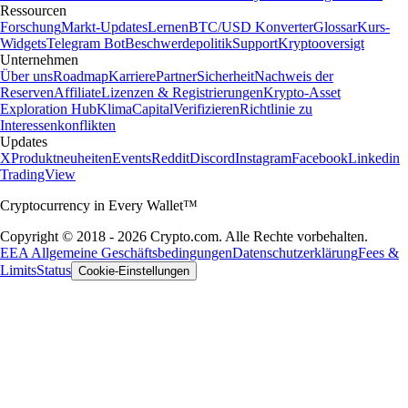
Ressourcen
Forschung
Markt-Updates
Lernen
BTC/USD Konverter
Glossar
Kurs-
Widgets
Telegram Bot
Beschwerdepolitik
Support
Kryptooversigt
Unternehmen
Über uns
Roadmap
Karriere
Partner
Sicherheit
Nachweis der
Reserven
Affiliate
Lizenzen & Registrierungen
Krypto-Asset
Exploration Hub
Klima
Capital
Verifizieren
Richtlinie zu
Interessenkonflikten
Updates
X
Produktneuheiten
Events
Reddit
Discord
Instagram
Facebook
Linkedin
TradingView
Cryptocurrency in Every Wallet™
Copyright © 2018 - 2026 Crypto.com. Alle Rechte vorbehalten.
EEA Allgemeine Geschäftsbedingungen
Datenschutzerklärung
Fees &
Limits
Status
Cookie-Einstellungen