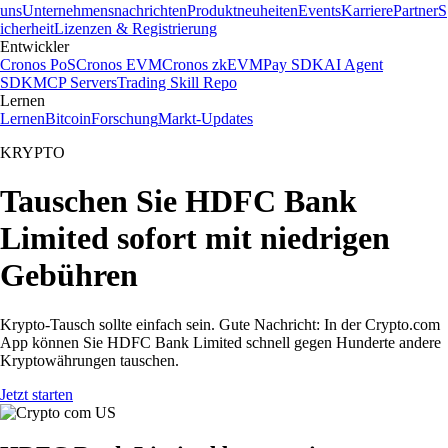
uns
Unternehmensnachrichten
Produktneuheiten
Events
Karriere
Partner
S
icherheit
Lizenzen & Registrierung
Entwickler
Cronos PoS
Cronos EVM
Cronos zkEVM
Pay SDK
AI Agent
SDK
MCP Servers
Trading Skill Repo
Lernen
Lernen
Bitcoin
Forschung
Markt-Updates
KRYPTO
Tauschen Sie HDFC Bank
Limited sofort mit niedrigen
Gebühren
Krypto-Tausch sollte einfach sein. Gute Nachricht: In der Crypto.com
App können Sie HDFC Bank Limited schnell gegen Hunderte andere
Kryptowährungen tauschen.
Jetzt starten