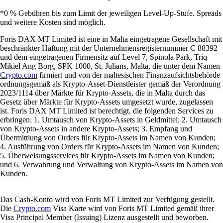
*0 % Gebühren bis zum Limit der jeweiligen Level-Up-Stufe. Spreads
und weitere Kosten sind möglich.
Foris DAX MT Limited ist eine in Malta eingetragene Gesellschaft mit
beschränkter Haftung mit der Unternehmensregisternummer C 88392
und dem eingetragenen Firmensitz auf Level 7, Spinola Park, Triq
Mikiel Ang Borg, SPK 1000, St. Julians, Malta, die unter dem Namen
Crypto.com
firmiert und von der maltesischen Finanzaufsichtsbehörde
ordnungsgemäß als Krypto-Asset-Dienstleister gemäß der Verordnung
2023/1114 über Märkte für Krypto-Assets, die in Malta durch das
Gesetz über Märkte für Krypto-Assets umgesetzt wurde, zugelassen
ist. Foris DAX MT Limited ist berechtigt, die folgenden Services zu
erbringen: 1. Umtausch von Krypto-Assets in Geldmittel; 2. Umtausch
von Krypto-Assets in andere Krypto-Assets; 3. Empfang und
Übermittlung von Orders für Krypto-Assets im Namen von Kunden;
4. Ausführung von Orders für Krypto-Assets im Namen von Kunden;
5. Überweisungsservices für Krypto-Assets im Namen von Kunden;
und 6. Verwahrung und Verwaltung von Krypto-Assets im Namen von
Kunden.
Das Cash-Konto wird von Foris MT Limited zur Verfügung gestellt.
Die
Crypto.com
Visa Karte wird von Foris MT Limited gemäß ihrer
Visa Principal Member (Issuing) Lizenz ausgestellt und beworben.