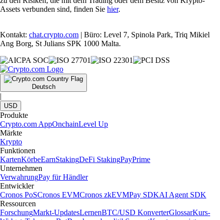
zu den Risiken, die mit dem Trading oder dem Besitz von Krypto-
Assets verbunden sind, finden Sie
hier
.
Kontakt:
chat.crypto.com
| Büro: Level 7, Spinola Park, Triq Mikiel
Ang Borg, St Julians SPK 1000 Malta.
Deutsch
|
USD
Produkte
Crypto.com App
Onchain
Level Up
Märkte
Krypto
Funktionen
Karten
Körbe
Earn
Staking
DeFi Staking
Pay
Prime
Unternehmen
Verwahrung
Pay für Händler
Entwickler
Cronos PoS
Cronos EVM
Cronos zkEVM
Pay SDK
AI Agent SDK
Ressourcen
Forschung
Markt-Updates
Lernen
BTC/USD Konverter
Glossar
Kurs-