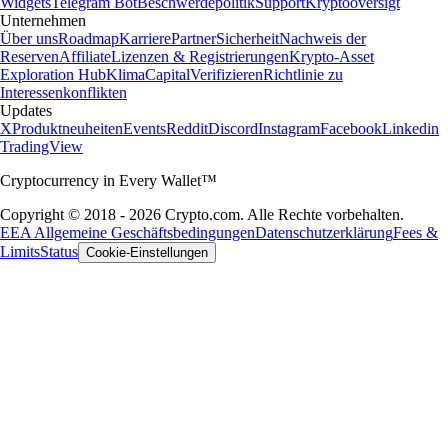
Widgets
Telegram Bot
Beschwerdepolitik
Support
Kryptooversigt
Unternehmen
Über uns
Roadmap
Karriere
Partner
Sicherheit
Nachweis der
Reserven
Affiliate
Lizenzen & Registrierungen
Krypto-Asset
Exploration Hub
Klima
Capital
Verifizieren
Richtlinie zu
Interessenkonflikten
Updates
X
Produktneuheiten
Events
Reddit
Discord
Instagram
Facebook
Linkedin
TradingView
Cryptocurrency in Every Wallet™
Copyright © 2018 - 2026 Crypto.com. Alle Rechte vorbehalten.
EEA Allgemeine Geschäftsbedingungen
Datenschutzerklärung
Fees &
Limits
Status
Cookie-Einstellungen