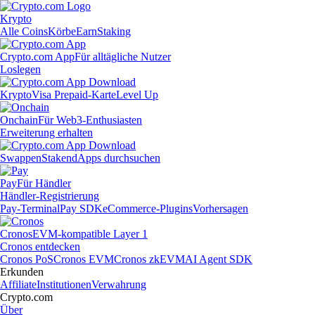
Krypto
Alle Coins
Körbe
Earn
Staking
Crypto.com App
Für alltägliche Nutzer
Loslegen
Krypto
Visa Prepaid-Karte
Level Up
Onchain
Für Web3-Enthusiasten
Erweiterung erhalten
Swappen
Staken
dApps durchsuchen
Pay
Für Händler
Händler-Registrierung
Pay-Terminal
Pay SDK
eCommerce-Plugins
Vorhersagen
Cronos
EVM-kompatible Layer 1
Cronos entdecken
Cronos PoS
Cronos EVM
Cronos zkEVM
AI Agent SDK
Erkunden
Affiliate
Institutionen
Verwahrung
Crypto.com
Über