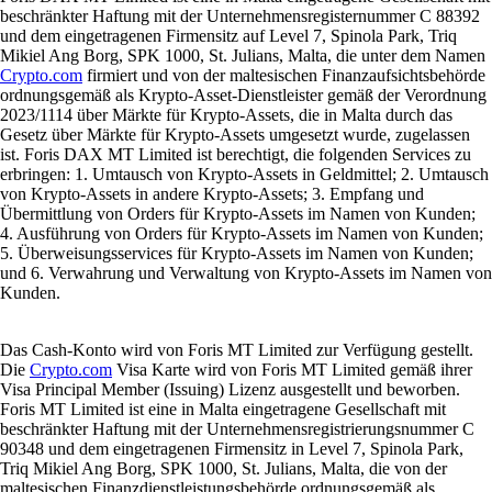
beschränkter Haftung mit der Unternehmensregisternummer C 88392
und dem eingetragenen Firmensitz auf Level 7, Spinola Park, Triq
Mikiel Ang Borg, SPK 1000, St. Julians, Malta, die unter dem Namen
Crypto.com
firmiert und von der maltesischen Finanzaufsichtsbehörde
ordnungsgemäß als Krypto-Asset-Dienstleister gemäß der Verordnung
2023/1114 über Märkte für Krypto-Assets, die in Malta durch das
Gesetz über Märkte für Krypto-Assets umgesetzt wurde, zugelassen
ist. Foris DAX MT Limited ist berechtigt, die folgenden Services zu
erbringen: 1. Umtausch von Krypto-Assets in Geldmittel; 2. Umtausch
von Krypto-Assets in andere Krypto-Assets; 3. Empfang und
Übermittlung von Orders für Krypto-Assets im Namen von Kunden;
4. Ausführung von Orders für Krypto-Assets im Namen von Kunden;
5. Überweisungsservices für Krypto-Assets im Namen von Kunden;
und 6. Verwahrung und Verwaltung von Krypto-Assets im Namen von
Kunden.
Das Cash-Konto wird von Foris MT Limited zur Verfügung gestellt.
Die
Crypto.com
Visa Karte wird von Foris MT Limited gemäß ihrer
Visa Principal Member (Issuing) Lizenz ausgestellt und beworben.
Foris MT Limited ist eine in Malta eingetragene Gesellschaft mit
beschränkter Haftung mit der Unternehmensregistrierungsnummer C
90348 und dem eingetragenen Firmensitz in Level 7, Spinola Park,
Triq Mikiel Ang Borg, SPK 1000, St. Julians, Malta, die von der
maltesischen Finanzdienstleistungsbehörde ordnungsgemäß als