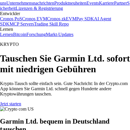
uns
Unternehmensnachrichten
Produktneuheiten
Events
Karriere
Partner
S
icherheit
Lizenzen & Registrierung
Entwickler
Cronos PoS
Cronos EVM
Cronos zkEVM
Pay SDK
AI Agent
SDK
MCP Servers
Trading Skill Repo
Lernen
Lernen
Bitcoin
Forschung
Markt-Updates
KRYPTO
Tauschen Sie Garmin Ltd. sofort
mit niedrigen Gebühren
Krypto-Tausch sollte einfach sein. Gute Nachricht: In der Crypto.com
App können Sie Garmin Ltd. schnell gegen Hunderte andere
Kryptowährungen tauschen.
Jetzt starten
Garmin Ltd. bequem in Deutschland
tauschen