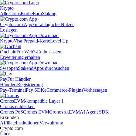
Krypto
Alle Coins
Körbe
Earn
Staking
Crypto.com App
Für alltägliche Nutzer
Loslegen
Krypto
Visa Prepaid-Karte
Level Up
Onchain
Für Web3-Enthusiasten
Erweiterung erhalten
Swappen
Staken
dApps durchsuchen
Pay
Für Händler
Händler-Registrierung
Pay-Terminal
Pay SDK
eCommerce-Plugins
Vorhersagen
Cronos
EVM-kompatible Layer 1
Cronos entdecken
Cronos PoS
Cronos EVM
Cronos zkEVM
AI Agent SDK
Erkunden
Affiliate
Institutionen
Verwahrung
Crypto.com
Über