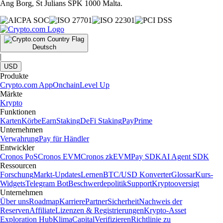
Ang Borg, St Julians SPK 1000 Malta.
Deutsch
|
USD
Produkte
Crypto.com App
Onchain
Level Up
Märkte
Krypto
Funktionen
Karten
Körbe
Earn
Staking
DeFi Staking
Pay
Prime
Unternehmen
Verwahrung
Pay für Händler
Entwickler
Cronos PoS
Cronos EVM
Cronos zkEVM
Pay SDK
AI Agent SDK
Ressourcen
Forschung
Markt-Updates
Lernen
BTC/USD Konverter
Glossar
Kurs-
Widgets
Telegram Bot
Beschwerdepolitik
Support
Kryptooversigt
Unternehmen
Über uns
Roadmap
Karriere
Partner
Sicherheit
Nachweis der
Reserven
Affiliate
Lizenzen & Registrierungen
Krypto-Asset
Exploration Hub
Klima
Capital
Verifizieren
Richtlinie zu