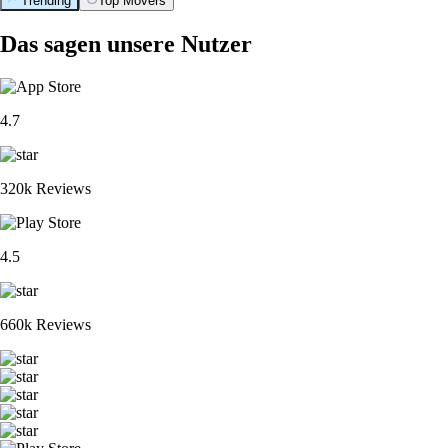
Trending
Top Movers
Das sagen unsere Nutzer
4.7
320k Reviews
4.5
660k Reviews