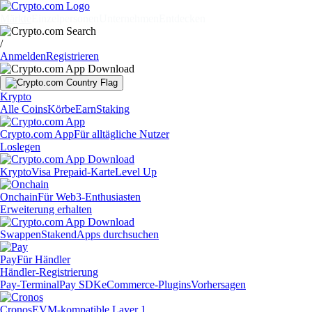
Märkte
Einzelpersonen
Unternehmen
Entdecken
/
Anmelden
Registrieren
Krypto
Alle Coins
Körbe
Earn
Staking
Crypto.com App
Für alltägliche Nutzer
Loslegen
Krypto
Visa Prepaid-Karte
Level Up
Onchain
Für Web3-Enthusiasten
Erweiterung erhalten
Swappen
Staken
dApps durchsuchen
Pay
Für Händler
Händler-Registrierung
Pay-Terminal
Pay SDK
eCommerce-Plugins
Vorhersagen
Cronos
EVM-kompatible Layer 1