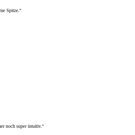
ame Spitze.“
r noch super intuitiv.“