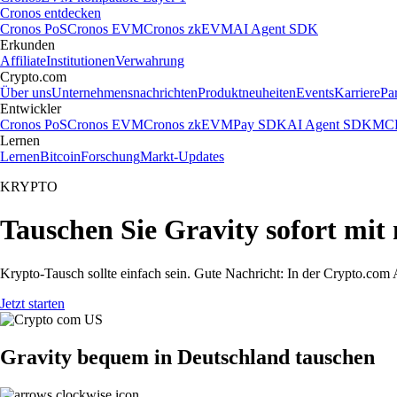
Cronos entdecken
Cronos PoS
Cronos EVM
Cronos zkEVM
AI Agent SDK
Erkunden
Affiliate
Institutionen
Verwahrung
Crypto.com
Über uns
Unternehmensnachrichten
Produktneuheiten
Events
Karriere
Pa
Entwickler
Cronos PoS
Cronos EVM
Cronos zkEVM
Pay SDK
AI Agent SDK
MCP
Lernen
Lernen
Bitcoin
Forschung
Markt-Updates
KRYPTO
Tauschen Sie Gravity sofort mit
Krypto-Tausch sollte einfach sein. Gute Nachricht: In der Crypto.co
Jetzt starten
Gravity bequem in Deutschland tauschen