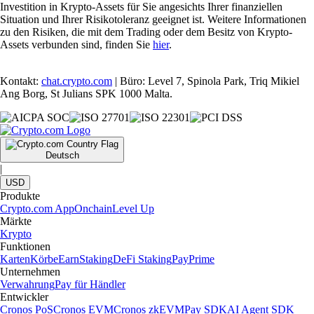
Investition in Krypto-Assets für Sie angesichts Ihrer finanziellen
Situation und Ihrer Risikotoleranz geeignet ist. Weitere Informationen
zu den Risiken, die mit dem Trading oder dem Besitz von Krypto-
Assets verbunden sind, finden Sie
hier
.
Kontakt:
chat.crypto.com
| Büro: Level 7, Spinola Park, Triq Mikiel
Ang Borg, St Julians SPK 1000 Malta.
Deutsch
|
USD
Produkte
Crypto.com App
Onchain
Level Up
Märkte
Krypto
Funktionen
Karten
Körbe
Earn
Staking
DeFi Staking
Pay
Prime
Unternehmen
Verwahrung
Pay für Händler
Entwickler
Cronos PoS
Cronos EVM
Cronos zkEVM
Pay SDK
AI Agent SDK