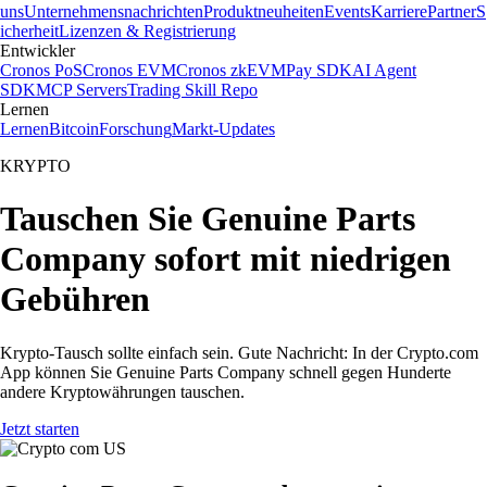
uns
Unternehmensnachrichten
Produktneuheiten
Events
Karriere
Partner
S
icherheit
Lizenzen & Registrierung
Entwickler
Cronos PoS
Cronos EVM
Cronos zkEVM
Pay SDK
AI Agent
SDK
MCP Servers
Trading Skill Repo
Lernen
Lernen
Bitcoin
Forschung
Markt-Updates
KRYPTO
Tauschen Sie Genuine Parts
Company sofort mit niedrigen
Gebühren
Krypto-Tausch sollte einfach sein. Gute Nachricht: In der Crypto.com
App können Sie Genuine Parts Company schnell gegen Hunderte
andere Kryptowährungen tauschen.
Jetzt starten