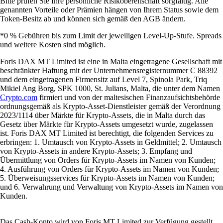
Bitte prüfen Sie Ihre persönliche Risikobereitschaft sorgfältig. Alle
genannten Vorteile oder Prämien hängen von Ihrem Status sowie dem
Token-Besitz ab und können sich gemäß den AGB ändern.
*0 % Gebühren bis zum Limit der jeweiligen Level-Up-Stufe. Spreads
und weitere Kosten sind möglich.
Foris DAX MT Limited ist eine in Malta eingetragene Gesellschaft mit
beschränkter Haftung mit der Unternehmensregisternummer C 88392
und dem eingetragenen Firmensitz auf Level 7, Spinola Park, Triq
Mikiel Ang Borg, SPK 1000, St. Julians, Malta, die unter dem Namen
Crypto.com
firmiert und von der maltesischen Finanzaufsichtsbehörde
ordnungsgemäß als Krypto-Asset-Dienstleister gemäß der Verordnung
2023/1114 über Märkte für Krypto-Assets, die in Malta durch das
Gesetz über Märkte für Krypto-Assets umgesetzt wurde, zugelassen
ist. Foris DAX MT Limited ist berechtigt, die folgenden Services zu
erbringen: 1. Umtausch von Krypto-Assets in Geldmittel; 2. Umtausch
von Krypto-Assets in andere Krypto-Assets; 3. Empfang und
Übermittlung von Orders für Krypto-Assets im Namen von Kunden;
4. Ausführung von Orders für Krypto-Assets im Namen von Kunden;
5. Überweisungsservices für Krypto-Assets im Namen von Kunden;
und 6. Verwahrung und Verwaltung von Krypto-Assets im Namen von
Kunden.
Das Cash-Konto wird von Foris MT Limited zur Verfügung gestellt.