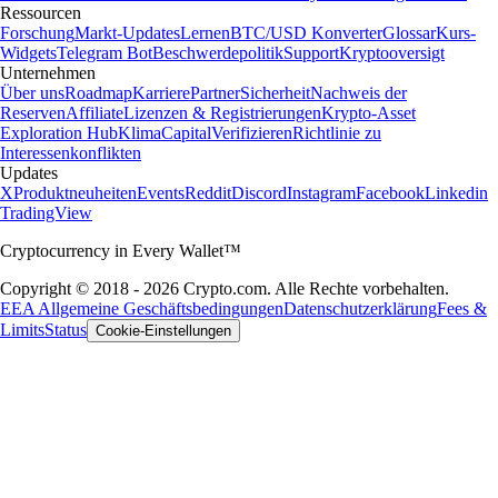
Ressourcen
Forschung
Markt-Updates
Lernen
BTC/USD Konverter
Glossar
Kurs-
Widgets
Telegram Bot
Beschwerdepolitik
Support
Kryptooversigt
Unternehmen
Über uns
Roadmap
Karriere
Partner
Sicherheit
Nachweis der
Reserven
Affiliate
Lizenzen & Registrierungen
Krypto-Asset
Exploration Hub
Klima
Capital
Verifizieren
Richtlinie zu
Interessenkonflikten
Updates
X
Produktneuheiten
Events
Reddit
Discord
Instagram
Facebook
Linkedin
TradingView
Cryptocurrency in Every Wallet™
Copyright © 2018 - 2026 Crypto.com. Alle Rechte vorbehalten.
EEA Allgemeine Geschäftsbedingungen
Datenschutzerklärung
Fees &
Limits
Status
Cookie-Einstellungen