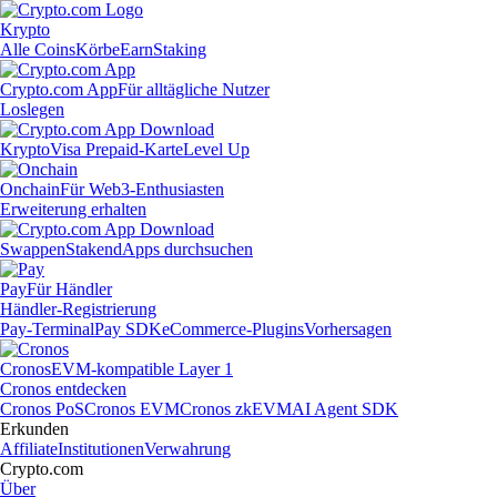
Krypto
Alle Coins
Körbe
Earn
Staking
Crypto.com App
Für alltägliche Nutzer
Loslegen
Krypto
Visa Prepaid-Karte
Level Up
Onchain
Für Web3-Enthusiasten
Erweiterung erhalten
Swappen
Staken
dApps durchsuchen
Pay
Für Händler
Händler-Registrierung
Pay-Terminal
Pay SDK
eCommerce-Plugins
Vorhersagen
Cronos
EVM-kompatible Layer 1
Cronos entdecken
Cronos PoS
Cronos EVM
Cronos zkEVM
AI Agent SDK
Erkunden
Affiliate
Institutionen
Verwahrung
Crypto.com
Über