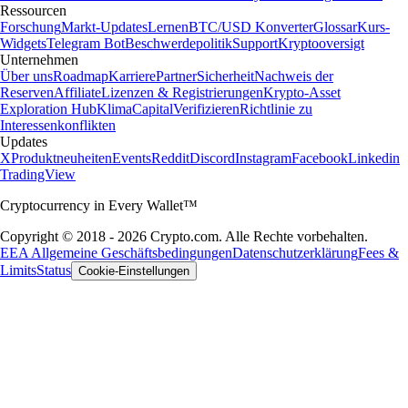
Ressourcen
Forschung
Markt-Updates
Lernen
BTC/USD Konverter
Glossar
Kurs-
Widgets
Telegram Bot
Beschwerdepolitik
Support
Kryptooversigt
Unternehmen
Über uns
Roadmap
Karriere
Partner
Sicherheit
Nachweis der
Reserven
Affiliate
Lizenzen & Registrierungen
Krypto-Asset
Exploration Hub
Klima
Capital
Verifizieren
Richtlinie zu
Interessenkonflikten
Updates
X
Produktneuheiten
Events
Reddit
Discord
Instagram
Facebook
Linkedin
TradingView
Cryptocurrency in Every Wallet™
Copyright © 2018 - 2026 Crypto.com. Alle Rechte vorbehalten.
EEA Allgemeine Geschäftsbedingungen
Datenschutzerklärung
Fees &
Limits
Status
Cookie-Einstellungen