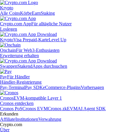
Krypto
Alle Coins
Körbe
Earn
Staking
Crypto.com App
Für alltägliche Nutzer
Loslegen
Krypto
Visa Prepaid-Karte
Level Up
Onchain
Für Web3-Enthusiasten
Erweiterung erhalten
Swappen
Staken
dApps durchsuchen
Pay
Für Händler
Händler-Registrierung
Pay-Terminal
Pay SDK
eCommerce-Plugins
Vorhersagen
Cronos
EVM-kompatible Layer 1
Cronos entdecken
Cronos PoS
Cronos EVM
Cronos zkEVM
AI Agent SDK
Erkunden
Affiliate
Institutionen
Verwahrung
Crypto.com
Über