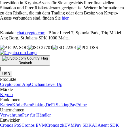
Investition in Krypto-Assets für Sie angesichts Ihrer finanziellen
Situation und Ihrer Risikotoleranz geeignet ist. Weitere Informationen
zu den Risiken, die mit dem Trading oder dem Besitz von Krypto-
Assets verbunden sind, finden Sie
hier
.
Kontakt:
chat.crypto.com
| Büro: Level 7, Spinola Park, Triq Mikiel
Ang Borg, St Julians SPK 1000 Malta.
Deutsch
|
USD
Produkte
Crypto.com App
Onchain
Level Up
Märkte
Krypto
Funktionen
Karten
Körbe
Earn
Staking
DeFi Staking
Pay
Prime
Unternehmen
Verwahrung
Pay für Händler
Entwickler
Cronos PoS
Cronos EVM
Cronos zkEVM
Pay SDK
AI Agent SDK