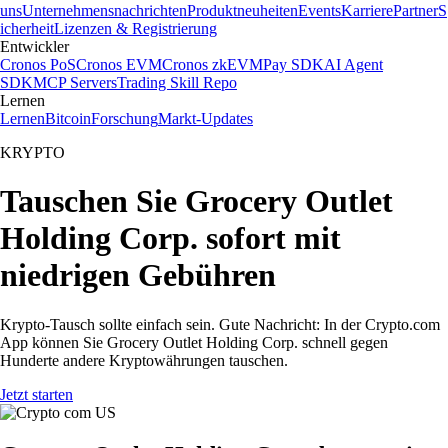
uns
Unternehmensnachrichten
Produktneuheiten
Events
Karriere
Partner
S
icherheit
Lizenzen & Registrierung
Entwickler
Cronos PoS
Cronos EVM
Cronos zkEVM
Pay SDK
AI Agent
SDK
MCP Servers
Trading Skill Repo
Lernen
Lernen
Bitcoin
Forschung
Markt-Updates
KRYPTO
Tauschen Sie Grocery Outlet
Holding Corp. sofort mit
niedrigen Gebühren
Krypto-Tausch sollte einfach sein. Gute Nachricht: In der Crypto.com
App können Sie Grocery Outlet Holding Corp. schnell gegen
Hunderte andere Kryptowährungen tauschen.
Jetzt starten