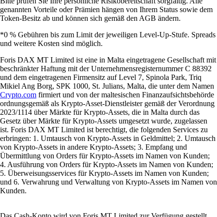
Bitte prüfen Sie Ihre persönliche Risikobereitschaft sorgfältig. Alle
genannten Vorteile oder Prämien hängen von Ihrem Status sowie dem
Token-Besitz ab und können sich gemäß den AGB ändern.
*0 % Gebühren bis zum Limit der jeweiligen Level-Up-Stufe. Spreads
und weitere Kosten sind möglich.
Foris DAX MT Limited ist eine in Malta eingetragene Gesellschaft mit
beschränkter Haftung mit der Unternehmensregisternummer C 88392
und dem eingetragenen Firmensitz auf Level 7, Spinola Park, Triq
Mikiel Ang Borg, SPK 1000, St. Julians, Malta, die unter dem Namen
Crypto.com
firmiert und von der maltesischen Finanzaufsichtsbehörde
ordnungsgemäß als Krypto-Asset-Dienstleister gemäß der Verordnung
2023/1114 über Märkte für Krypto-Assets, die in Malta durch das
Gesetz über Märkte für Krypto-Assets umgesetzt wurde, zugelassen
ist. Foris DAX MT Limited ist berechtigt, die folgenden Services zu
erbringen: 1. Umtausch von Krypto-Assets in Geldmittel; 2. Umtausch
von Krypto-Assets in andere Krypto-Assets; 3. Empfang und
Übermittlung von Orders für Krypto-Assets im Namen von Kunden;
4. Ausführung von Orders für Krypto-Assets im Namen von Kunden;
5. Überweisungsservices für Krypto-Assets im Namen von Kunden;
und 6. Verwahrung und Verwaltung von Krypto-Assets im Namen von
Kunden.
Das Cash-Konto wird von Foris MT Limited zur Verfügung gestellt.