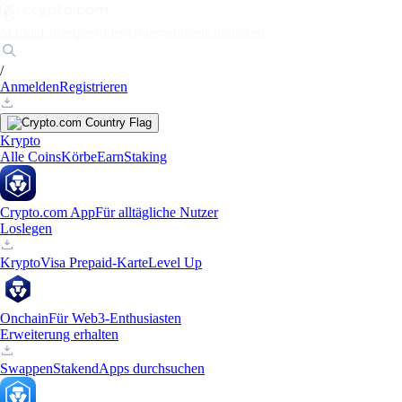
Märkte
Einzelpersonen
Unternehmen
Entdecken
/
Anmelden
Registrieren
Krypto
Alle Coins
Körbe
Earn
Staking
Crypto.com App
Für alltägliche Nutzer
Loslegen
Krypto
Visa Prepaid-Karte
Level Up
Onchain
Für Web3-Enthusiasten
Erweiterung erhalten
Swappen
Staken
dApps durchsuchen