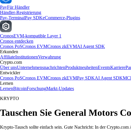
Pay
Für Händler
Händler-Registrierung
Pay-Terminal
Pay SDK
eCommerce-Plugins
Cronos
EVM-kompatible Layer 1
Cronos entdecken
Cronos PoS
Cronos EVM
Cronos zkEVM
AI Agent SDK
Erkunden
Affiliate
Institutionen
Verwahrung
Crypto.com
Über uns
Unternehmensnachrichten
Produktneuheiten
Events
Karriere
Pa
Entwickler
Cronos PoS
Cronos EVM
Cronos zkEVM
Pay SDK
AI Agent SDK
MCP
Lernen
Lernen
Bitcoin
Forschung
Markt-Updates
KRYPTO
Tauschen Sie General Motors C
Krypto-Tausch sollte einfach sein. Gute Nachricht: In der Crypto.c