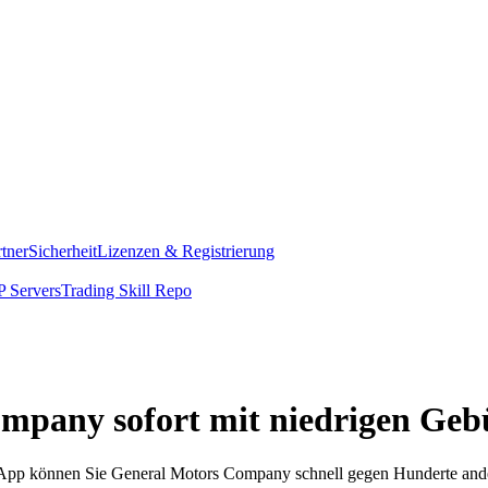
rtner
Sicherheit
Lizenzen & Registrierung
 Servers
Trading Skill Repo
ompany sofort mit niedrigen Ge
om App können Sie General Motors Company schnell gegen Hunderte an