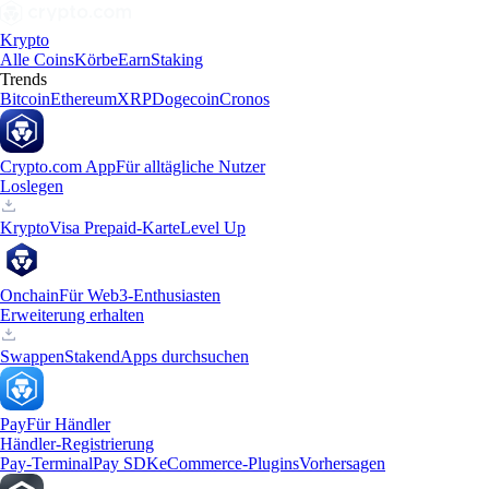
Krypto
Alle Coins
Körbe
Earn
Staking
Trends
Bitcoin
Ethereum
XRP
Dogecoin
Cronos
Crypto.com App
Für alltägliche Nutzer
Loslegen
Krypto
Visa Prepaid-Karte
Level Up
Onchain
Für Web3-Enthusiasten
Erweiterung erhalten
Swappen
Staken
dApps durchsuchen
Pay
Für Händler
Händler-Registrierung
Pay-Terminal
Pay SDK
eCommerce-Plugins
Vorhersagen