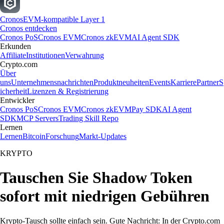
Cronos
EVM-kompatible Layer 1
Cronos entdecken
Cronos PoS
Cronos EVM
Cronos zkEVM
AI Agent SDK
Erkunden
Affiliate
Institutionen
Verwahrung
Crypto.com
Über
uns
Unternehmensnachrichten
Produktneuheiten
Events
Karriere
Partner
S
icherheit
Lizenzen & Registrierung
Entwickler
Cronos PoS
Cronos EVM
Cronos zkEVM
Pay SDK
AI Agent
SDK
MCP Servers
Trading Skill Repo
Lernen
Lernen
Bitcoin
Forschung
Markt-Updates
KRYPTO
Tauschen Sie Shadow Token
sofort mit niedrigen Gebühren
Krypto-Tausch sollte einfach sein. Gute Nachricht: In der Crypto.com