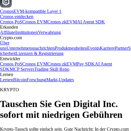
Cronos
EVM-kompatible Layer 1
Cronos entdecken
Cronos PoS
Cronos EVM
Cronos zkEVM
AI Agent SDK
Erkunden
Affiliate
Institutionen
Verwahrung
Crypto.com
Über
uns
Unternehmensnachrichten
Produktneuheiten
Events
Karriere
Partner
S
icherheit
Lizenzen & Registrierung
Entwickler
Cronos PoS
Cronos EVM
Cronos zkEVM
Pay SDK
AI Agent
SDK
MCP Servers
Trading Skill Repo
Lernen
Lernen
Bitcoin
Forschung
Markt-Updates
KRYPTO
Tauschen Sie Gen Digital Inc.
sofort mit niedrigen Gebühren
Krypto-Tausch sollte einfach sein. Gute Nachricht: In der Crypto.com