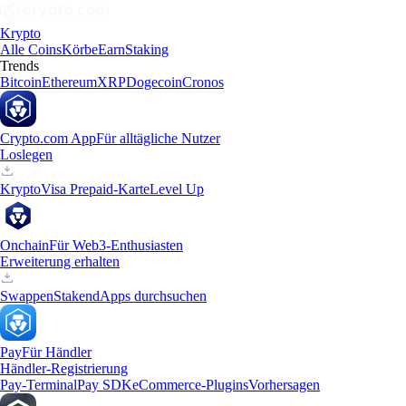
Krypto
Alle Coins
Körbe
Earn
Staking
Trends
Bitcoin
Ethereum
XRP
Dogecoin
Cronos
Crypto.com App
Für alltägliche Nutzer
Loslegen
Krypto
Visa Prepaid-Karte
Level Up
Onchain
Für Web3-Enthusiasten
Erweiterung erhalten
Swappen
Staken
dApps durchsuchen
Pay
Für Händler
Händler-Registrierung
Pay-Terminal
Pay SDK
eCommerce-Plugins
Vorhersagen