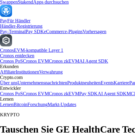
Swappen
Staken
dApps durchsuchen
Pay
Für Händler
Händler-Registrierung
Pay-Terminal
Pay SDK
eCommerce-Plugins
Vorhersagen
Cronos
EVM-kompatible Layer 1
Cronos entdecken
Cronos PoS
Cronos EVM
Cronos zkEVM
AI Agent SDK
Erkunden
Affiliate
Institutionen
Verwahrung
Crypto.com
Über uns
Unternehmensnachrichten
Produktneuheiten
Events
Karriere
Pa
Entwickler
Cronos PoS
Cronos EVM
Cronos zkEVM
Pay SDK
AI Agent SDK
MCP
Lernen
Lernen
Bitcoin
Forschung
Markt-Updates
KRYPTO
Tauschen Sie GE HealthCare Tech