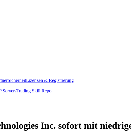
rtner
Sicherheit
Lizenzen & Registrierung
 Servers
Trading Skill Repo
nologies Inc. sofort mit niedri