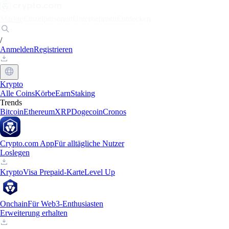
Märkte
Einzelpersonen
Unternehmen
Entdecken
/
Anmelden
Registrieren
Krypto
Alle Coins
Körbe
Earn
Staking
Trends
Bitcoin
Ethereum
XRP
Dogecoin
Cronos
Crypto.com App
Für alltägliche Nutzer
Loslegen
Krypto
Visa Prepaid-Karte
Level Up
Onchain
Für Web3-Enthusiasten
Erweiterung erhalten