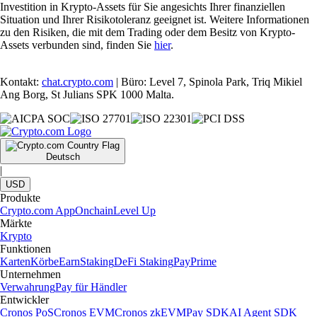
Investition in Krypto-Assets für Sie angesichts Ihrer finanziellen
Situation und Ihrer Risikotoleranz geeignet ist. Weitere Informationen
zu den Risiken, die mit dem Trading oder dem Besitz von Krypto-
Assets verbunden sind, finden Sie
hier
.
Kontakt:
chat.crypto.com
| Büro: Level 7, Spinola Park, Triq Mikiel
Ang Borg, St Julians SPK 1000 Malta.
Deutsch
|
USD
Produkte
Crypto.com App
Onchain
Level Up
Märkte
Krypto
Funktionen
Karten
Körbe
Earn
Staking
DeFi Staking
Pay
Prime
Unternehmen
Verwahrung
Pay für Händler
Entwickler
Cronos PoS
Cronos EVM
Cronos zkEVM
Pay SDK
AI Agent SDK