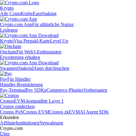
Krypto
Alle Coins
Körbe
Earn
Staking
Crypto.com App
Für alltägliche Nutzer
Loslegen
Krypto
Visa Prepaid-Karte
Level Up
Onchain
Für Web3-Enthusiasten
Erweiterung erhalten
Swappen
Staken
dApps durchsuchen
Pay
Für Händler
Händler-Registrierung
Pay-Terminal
Pay SDK
eCommerce-Plugins
Vorhersagen
Cronos
EVM-kompatible Layer 1
Cronos entdecken
Cronos PoS
Cronos EVM
Cronos zkEVM
AI Agent SDK
Erkunden
Affiliate
Institutionen
Verwahrung
Crypto.com
Über