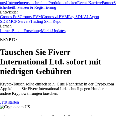
uns
Unternehmensnachrichten
Produktneuheiten
Events
Karriere
Partner
S
icherheit
Lizenzen & Registrierung
Entwickler
Cronos PoS
Cronos EVM
Cronos zkEVM
Pay SDK
AI Agent
SDK
MCP Servers
Trading Skill Repo
Lernen
Lernen
Bitcoin
Forschung
Markt-Updates
KRYPTO
Tauschen Sie Fiverr
International Ltd. sofort mit
niedrigen Gebühren
Krypto-Tausch sollte einfach sein. Gute Nachricht: In der Crypto.com
App können Sie Fiverr International Ltd. schnell gegen Hunderte
andere Kryptowährungen tauschen.
Jetzt starten