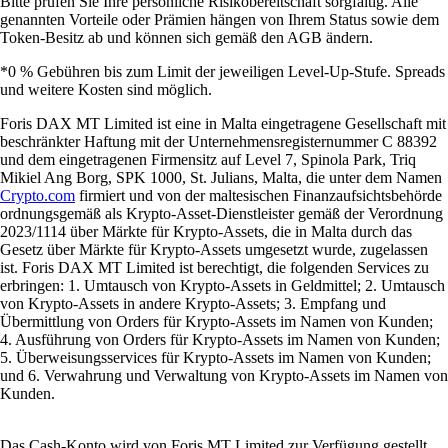
Bitte prüfen Sie Ihre persönliche Risikobereitschaft sorgfältig. Alle
genannten Vorteile oder Prämien hängen von Ihrem Status sowie dem
Token-Besitz ab und können sich gemäß den AGB ändern.
*0 % Gebühren bis zum Limit der jeweiligen Level-Up-Stufe. Spreads
und weitere Kosten sind möglich.
Foris DAX MT Limited ist eine in Malta eingetragene Gesellschaft mit
beschränkter Haftung mit der Unternehmensregisternummer C 88392
und dem eingetragenen Firmensitz auf Level 7, Spinola Park, Triq
Mikiel Ang Borg, SPK 1000, St. Julians, Malta, die unter dem Namen
Crypto.com
firmiert und von der maltesischen Finanzaufsichtsbehörde
ordnungsgemäß als Krypto-Asset-Dienstleister gemäß der Verordnung
2023/1114 über Märkte für Krypto-Assets, die in Malta durch das
Gesetz über Märkte für Krypto-Assets umgesetzt wurde, zugelassen
ist. Foris DAX MT Limited ist berechtigt, die folgenden Services zu
erbringen: 1. Umtausch von Krypto-Assets in Geldmittel; 2. Umtausch
von Krypto-Assets in andere Krypto-Assets; 3. Empfang und
Übermittlung von Orders für Krypto-Assets im Namen von Kunden;
4. Ausführung von Orders für Krypto-Assets im Namen von Kunden;
5. Überweisungsservices für Krypto-Assets im Namen von Kunden;
und 6. Verwahrung und Verwaltung von Krypto-Assets im Namen von
Kunden.
Das Cash-Konto wird von Foris MT Limited zur Verfügung gestellt.