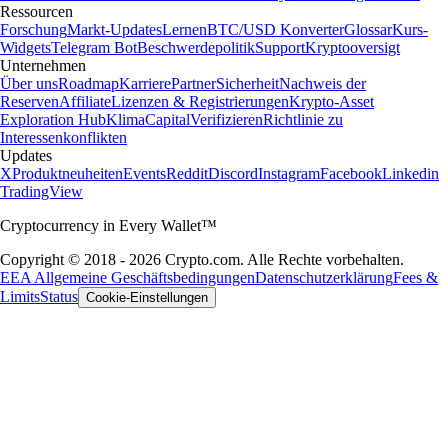
Ressourcen
Forschung
Markt-Updates
Lernen
BTC/USD Konverter
Glossar
Kurs-
Widgets
Telegram Bot
Beschwerdepolitik
Support
Kryptooversigt
Unternehmen
Über uns
Roadmap
Karriere
Partner
Sicherheit
Nachweis der
Reserven
Affiliate
Lizenzen & Registrierungen
Krypto-Asset
Exploration Hub
Klima
Capital
Verifizieren
Richtlinie zu
Interessenkonflikten
Updates
X
Produktneuheiten
Events
Reddit
Discord
Instagram
Facebook
Linkedin
TradingView
Cryptocurrency in Every Wallet™
Copyright © 2018 - 2026 Crypto.com. Alle Rechte vorbehalten.
EEA Allgemeine Geschäftsbedingungen
Datenschutzerklärung
Fees &
Limits
Status
Cookie-Einstellungen