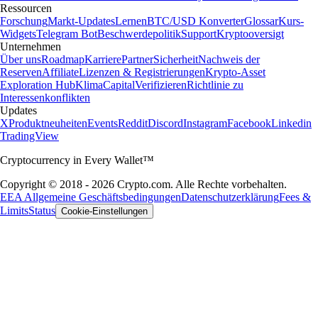
Ressourcen
Forschung
Markt-Updates
Lernen
BTC/USD Konverter
Glossar
Kurs-
Widgets
Telegram Bot
Beschwerdepolitik
Support
Kryptooversigt
Unternehmen
Über uns
Roadmap
Karriere
Partner
Sicherheit
Nachweis der
Reserven
Affiliate
Lizenzen & Registrierungen
Krypto-Asset
Exploration Hub
Klima
Capital
Verifizieren
Richtlinie zu
Interessenkonflikten
Updates
X
Produktneuheiten
Events
Reddit
Discord
Instagram
Facebook
Linkedin
TradingView
Cryptocurrency in Every Wallet™
Copyright © 2018 - 2026 Crypto.com. Alle Rechte vorbehalten.
EEA Allgemeine Geschäftsbedingungen
Datenschutzerklärung
Fees &
Limits
Status
Cookie-Einstellungen