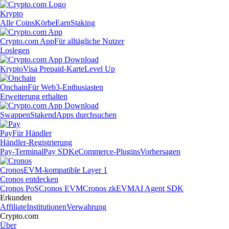
Krypto
Alle Coins
Körbe
Earn
Staking
Crypto.com App
Für alltägliche Nutzer
Loslegen
Krypto
Visa Prepaid-Karte
Level Up
Onchain
Für Web3-Enthusiasten
Erweiterung erhalten
Swappen
Staken
dApps durchsuchen
Pay
Für Händler
Händler-Registrierung
Pay-Terminal
Pay SDK
eCommerce-Plugins
Vorhersagen
Cronos
EVM-kompatible Layer 1
Cronos entdecken
Cronos PoS
Cronos EVM
Cronos zkEVM
AI Agent SDK
Erkunden
Affiliate
Institutionen
Verwahrung
Crypto.com
Über