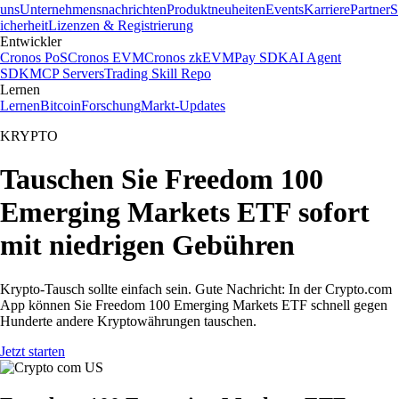
uns
Unternehmensnachrichten
Produktneuheiten
Events
Karriere
Partner
S
icherheit
Lizenzen & Registrierung
Entwickler
Cronos PoS
Cronos EVM
Cronos zkEVM
Pay SDK
AI Agent
SDK
MCP Servers
Trading Skill Repo
Lernen
Lernen
Bitcoin
Forschung
Markt-Updates
KRYPTO
Tauschen Sie Freedom 100
Emerging Markets ETF sofort
mit niedrigen Gebühren
Krypto-Tausch sollte einfach sein. Gute Nachricht: In der Crypto.com
App können Sie Freedom 100 Emerging Markets ETF schnell gegen
Hunderte andere Kryptowährungen tauschen.
Jetzt starten