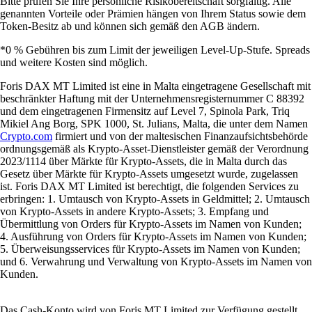
Bitte prüfen Sie Ihre persönliche Risikobereitschaft sorgfältig. Alle
genannten Vorteile oder Prämien hängen von Ihrem Status sowie dem
Token-Besitz ab und können sich gemäß den AGB ändern.
*0 % Gebühren bis zum Limit der jeweiligen Level-Up-Stufe. Spreads
und weitere Kosten sind möglich.
Foris DAX MT Limited ist eine in Malta eingetragene Gesellschaft mit
beschränkter Haftung mit der Unternehmensregisternummer C 88392
und dem eingetragenen Firmensitz auf Level 7, Spinola Park, Triq
Mikiel Ang Borg, SPK 1000, St. Julians, Malta, die unter dem Namen
Crypto.com
firmiert und von der maltesischen Finanzaufsichtsbehörde
ordnungsgemäß als Krypto-Asset-Dienstleister gemäß der Verordnung
2023/1114 über Märkte für Krypto-Assets, die in Malta durch das
Gesetz über Märkte für Krypto-Assets umgesetzt wurde, zugelassen
ist. Foris DAX MT Limited ist berechtigt, die folgenden Services zu
erbringen: 1. Umtausch von Krypto-Assets in Geldmittel; 2. Umtausch
von Krypto-Assets in andere Krypto-Assets; 3. Empfang und
Übermittlung von Orders für Krypto-Assets im Namen von Kunden;
4. Ausführung von Orders für Krypto-Assets im Namen von Kunden;
5. Überweisungsservices für Krypto-Assets im Namen von Kunden;
und 6. Verwahrung und Verwaltung von Krypto-Assets im Namen von
Kunden.
Das Cash-Konto wird von Foris MT Limited zur Verfügung gestellt.