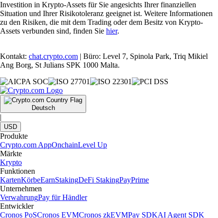
Investition in Krypto-Assets für Sie angesichts Ihrer finanziellen
Situation und Ihrer Risikotoleranz geeignet ist. Weitere Informationen
zu den Risiken, die mit dem Trading oder dem Besitz von Krypto-
Assets verbunden sind, finden Sie
hier
.
Kontakt:
chat.crypto.com
| Büro: Level 7, Spinola Park, Triq Mikiel
Ang Borg, St Julians SPK 1000 Malta.
Deutsch
|
USD
Produkte
Crypto.com App
Onchain
Level Up
Märkte
Krypto
Funktionen
Karten
Körbe
Earn
Staking
DeFi Staking
Pay
Prime
Unternehmen
Verwahrung
Pay für Händler
Entwickler
Cronos PoS
Cronos EVM
Cronos zkEVM
Pay SDK
AI Agent SDK