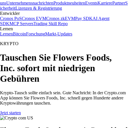
uns
Unternehmensnachrichten
Produktneuheiten
Events
Karriere
Partner
S
icherheit
Lizenzen & Registrierung
Entwickler
Cronos PoS
Cronos EVM
Cronos zkEVM
Pay SDK
AI Agent
SDK
MCP Servers
Trading Skill Repo
Lernen
Lernen
Bitcoin
Forschung
Markt-Updates
KRYPTO
Tauschen Sie Flowers Foods,
Inc. sofort mit niedrigen
Gebühren
Krypto-Tausch sollte einfach sein. Gute Nachricht: In der Crypto.com
App können Sie Flowers Foods, Inc. schnell gegen Hunderte andere
Kryptowährungen tauschen.
Jetzt starten