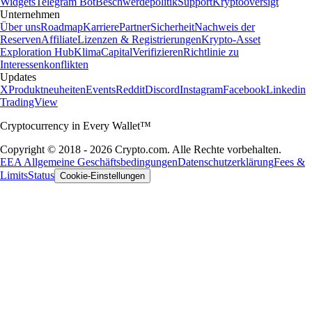
Widgets
Telegram Bot
Beschwerdepolitik
Support
Kryptooversigt
Unternehmen
Über uns
Roadmap
Karriere
Partner
Sicherheit
Nachweis der
Reserven
Affiliate
Lizenzen & Registrierungen
Krypto-Asset
Exploration Hub
Klima
Capital
Verifizieren
Richtlinie zu
Interessenkonflikten
Updates
X
Produktneuheiten
Events
Reddit
Discord
Instagram
Facebook
Linkedin
TradingView
Cryptocurrency in Every Wallet™
Copyright © 2018 - 2026 Crypto.com. Alle Rechte vorbehalten.
EEA Allgemeine Geschäftsbedingungen
Datenschutzerklärung
Fees &
Limits
Status
Cookie-Einstellungen