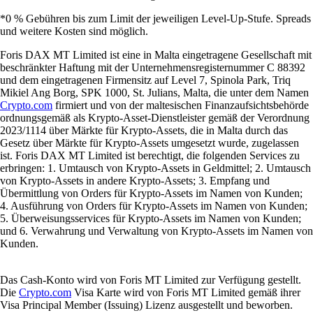
*0 % Gebühren bis zum Limit der jeweiligen Level-Up-Stufe. Spreads
und weitere Kosten sind möglich.
Foris DAX MT Limited ist eine in Malta eingetragene Gesellschaft mit
beschränkter Haftung mit der Unternehmensregisternummer C 88392
und dem eingetragenen Firmensitz auf Level 7, Spinola Park, Triq
Mikiel Ang Borg, SPK 1000, St. Julians, Malta, die unter dem Namen
Crypto.com
firmiert und von der maltesischen Finanzaufsichtsbehörde
ordnungsgemäß als Krypto-Asset-Dienstleister gemäß der Verordnung
2023/1114 über Märkte für Krypto-Assets, die in Malta durch das
Gesetz über Märkte für Krypto-Assets umgesetzt wurde, zugelassen
ist. Foris DAX MT Limited ist berechtigt, die folgenden Services zu
erbringen: 1. Umtausch von Krypto-Assets in Geldmittel; 2. Umtausch
von Krypto-Assets in andere Krypto-Assets; 3. Empfang und
Übermittlung von Orders für Krypto-Assets im Namen von Kunden;
4. Ausführung von Orders für Krypto-Assets im Namen von Kunden;
5. Überweisungsservices für Krypto-Assets im Namen von Kunden;
und 6. Verwahrung und Verwaltung von Krypto-Assets im Namen von
Kunden.
Das Cash-Konto wird von Foris MT Limited zur Verfügung gestellt.
Die
Crypto.com
Visa Karte wird von Foris MT Limited gemäß ihrer
Visa Principal Member (Issuing) Lizenz ausgestellt und beworben.