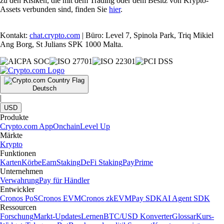
zu den Risiken, die mit dem Trading oder dem Besitz von Krypto-
Assets verbunden sind, finden Sie
hier
.
Kontakt:
chat.crypto.com
| Büro: Level 7, Spinola Park, Triq Mikiel
Ang Borg, St Julians SPK 1000 Malta.
Deutsch
|
USD
Produkte
Crypto.com App
Onchain
Level Up
Märkte
Krypto
Funktionen
Karten
Körbe
Earn
Staking
DeFi Staking
Pay
Prime
Unternehmen
Verwahrung
Pay für Händler
Entwickler
Cronos PoS
Cronos EVM
Cronos zkEVM
Pay SDK
AI Agent SDK
Ressourcen
Forschung
Markt-Updates
Lernen
BTC/USD Konverter
Glossar
Kurs-