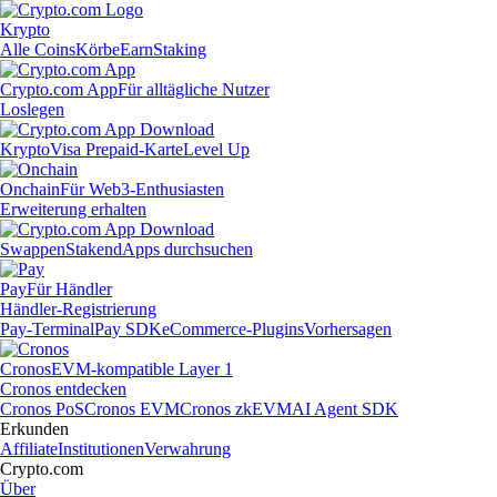
Krypto
Alle Coins
Körbe
Earn
Staking
Crypto.com App
Für alltägliche Nutzer
Loslegen
Krypto
Visa Prepaid-Karte
Level Up
Onchain
Für Web3-Enthusiasten
Erweiterung erhalten
Swappen
Staken
dApps durchsuchen
Pay
Für Händler
Händler-Registrierung
Pay-Terminal
Pay SDK
eCommerce-Plugins
Vorhersagen
Cronos
EVM-kompatible Layer 1
Cronos entdecken
Cronos PoS
Cronos EVM
Cronos zkEVM
AI Agent SDK
Erkunden
Affiliate
Institutionen
Verwahrung
Crypto.com
Über