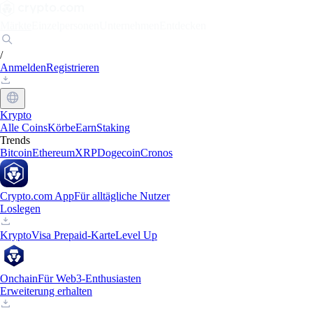
Märkte
Einzelpersonen
Unternehmen
Entdecken
/
Anmelden
Registrieren
Krypto
Alle Coins
Körbe
Earn
Staking
Trends
Bitcoin
Ethereum
XRP
Dogecoin
Cronos
Crypto.com App
Für alltägliche Nutzer
Loslegen
Krypto
Visa Prepaid-Karte
Level Up
Onchain
Für Web3-Enthusiasten
Erweiterung erhalten