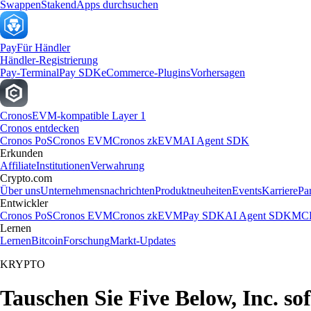
Swappen
Staken
dApps durchsuchen
Pay
Für Händler
Händler-Registrierung
Pay-Terminal
Pay SDK
eCommerce-Plugins
Vorhersagen
Cronos
EVM-kompatible Layer 1
Cronos entdecken
Cronos PoS
Cronos EVM
Cronos zkEVM
AI Agent SDK
Erkunden
Affiliate
Institutionen
Verwahrung
Crypto.com
Über uns
Unternehmensnachrichten
Produktneuheiten
Events
Karriere
Pa
Entwickler
Cronos PoS
Cronos EVM
Cronos zkEVM
Pay SDK
AI Agent SDK
MCP
Lernen
Lernen
Bitcoin
Forschung
Markt-Updates
KRYPTO
Tauschen Sie Five Below, Inc. s