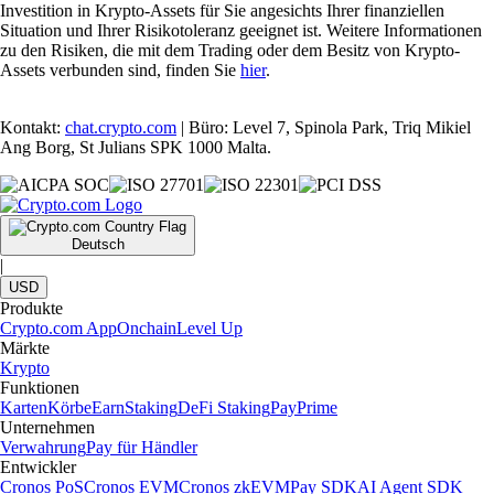
Investition in Krypto-Assets für Sie angesichts Ihrer finanziellen
Situation und Ihrer Risikotoleranz geeignet ist. Weitere Informationen
zu den Risiken, die mit dem Trading oder dem Besitz von Krypto-
Assets verbunden sind, finden Sie
hier
.
Kontakt:
chat.crypto.com
| Büro: Level 7, Spinola Park, Triq Mikiel
Ang Borg, St Julians SPK 1000 Malta.
Deutsch
|
USD
Produkte
Crypto.com App
Onchain
Level Up
Märkte
Krypto
Funktionen
Karten
Körbe
Earn
Staking
DeFi Staking
Pay
Prime
Unternehmen
Verwahrung
Pay für Händler
Entwickler
Cronos PoS
Cronos EVM
Cronos zkEVM
Pay SDK
AI Agent SDK