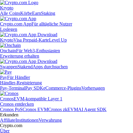
Krypto
Alle Coins
Körbe
Earn
Staking
Crypto.com App
Für alltägliche Nutzer
Loslegen
Krypto
Visa Prepaid-Karte
Level Up
Onchain
Für Web3-Enthusiasten
Erweiterung erhalten
Swappen
Staken
dApps durchsuchen
Pay
Für Händler
Händler-Registrierung
Pay-Terminal
Pay SDK
eCommerce-Plugins
Vorhersagen
Cronos
EVM-kompatible Layer 1
Cronos entdecken
Cronos PoS
Cronos EVM
Cronos zkEVM
AI Agent SDK
Erkunden
Affiliate
Institutionen
Verwahrung
Crypto.com
Über