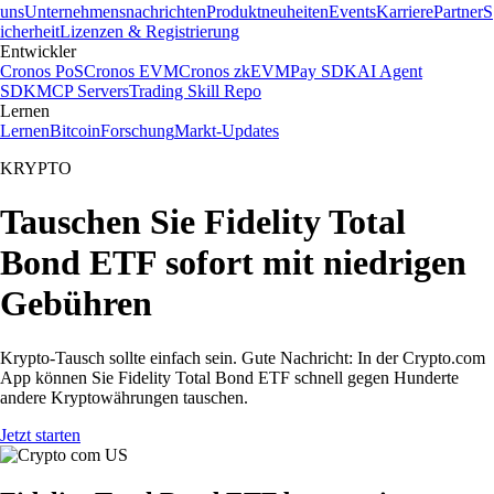
uns
Unternehmensnachrichten
Produktneuheiten
Events
Karriere
Partner
S
icherheit
Lizenzen & Registrierung
Entwickler
Cronos PoS
Cronos EVM
Cronos zkEVM
Pay SDK
AI Agent
SDK
MCP Servers
Trading Skill Repo
Lernen
Lernen
Bitcoin
Forschung
Markt-Updates
KRYPTO
Tauschen Sie Fidelity Total
Bond ETF sofort mit niedrigen
Gebühren
Krypto-Tausch sollte einfach sein. Gute Nachricht: In der Crypto.com
App können Sie Fidelity Total Bond ETF schnell gegen Hunderte
andere Kryptowährungen tauschen.
Jetzt starten