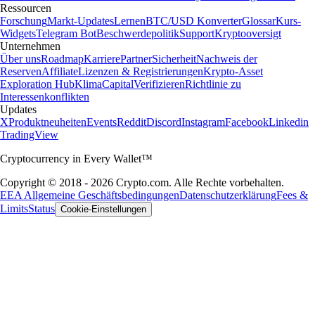
Ressourcen
Forschung
Markt-Updates
Lernen
BTC/USD Konverter
Glossar
Kurs-
Widgets
Telegram Bot
Beschwerdepolitik
Support
Kryptooversigt
Unternehmen
Über uns
Roadmap
Karriere
Partner
Sicherheit
Nachweis der
Reserven
Affiliate
Lizenzen & Registrierungen
Krypto-Asset
Exploration Hub
Klima
Capital
Verifizieren
Richtlinie zu
Interessenkonflikten
Updates
X
Produktneuheiten
Events
Reddit
Discord
Instagram
Facebook
Linkedin
TradingView
Cryptocurrency in Every Wallet™
Copyright © 2018 - 2026 Crypto.com. Alle Rechte vorbehalten.
EEA Allgemeine Geschäftsbedingungen
Datenschutzerklärung
Fees &
Limits
Status
Cookie-Einstellungen