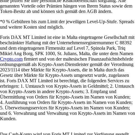
Bitte prüfen Sie Ihre persönliche Risikobereitschaft sorgfältig. Alle
genannten Vorteile oder Prämien hängen von Ihrem Status sowie dem
Token-Besitz ab und können sich gemäß den AGB ändern.
*0 % Gebühren bis zum Limit der jeweiligen Level-Up-Stufe. Spreads
und weitere Kosten sind möglich.
Foris DAX MT Limited ist eine in Malta eingetragene Gesellschaft mit
beschränkter Haftung mit der Unternehmensregisternummer C 88392
und dem eingetragenen Firmensitz auf Level 7, Spinola Park, Triq
Mikiel Ang Borg, SPK 1000, St. Julians, Malta, die unter dem Namen
Crypto.com
firmiert und von der maltesischen Finanzaufsichtsbehörde
ordnungsgemäß als Krypto-Asset-Dienstleister gemäß der Verordnung
2023/1114 über Märkte für Krypto-Assets, die in Malta durch das
Gesetz über Märkte für Krypto-Assets umgesetzt wurde, zugelassen
ist. Foris DAX MT Limited ist berechtigt, die folgenden Services zu
erbringen: 1. Umtausch von Krypto-Assets in Geldmittel; 2. Umtausch
von Krypto-Assets in andere Krypto-Assets; 3. Empfang und
Übermittlung von Orders für Krypto-Assets im Namen von Kunden;
4. Ausführung von Orders für Krypto-Assets im Namen von Kunden;
5. Überweisungsservices für Krypto-Assets im Namen von Kunden;
und 6. Verwahrung und Verwaltung von Krypto-Assets im Namen von
Kunden.
Das Cash-Konto wird von Foris MT Limited zur Verfügung gestellt.