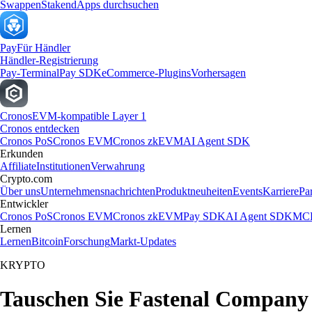
Swappen
Staken
dApps durchsuchen
Pay
Für Händler
Händler-Registrierung
Pay-Terminal
Pay SDK
eCommerce-Plugins
Vorhersagen
Cronos
EVM-kompatible Layer 1
Cronos entdecken
Cronos PoS
Cronos EVM
Cronos zkEVM
AI Agent SDK
Erkunden
Affiliate
Institutionen
Verwahrung
Crypto.com
Über uns
Unternehmensnachrichten
Produktneuheiten
Events
Karriere
Pa
Entwickler
Cronos PoS
Cronos EVM
Cronos zkEVM
Pay SDK
AI Agent SDK
MCP
Lernen
Lernen
Bitcoin
Forschung
Markt-Updates
KRYPTO
Tauschen Sie Fastenal Company 