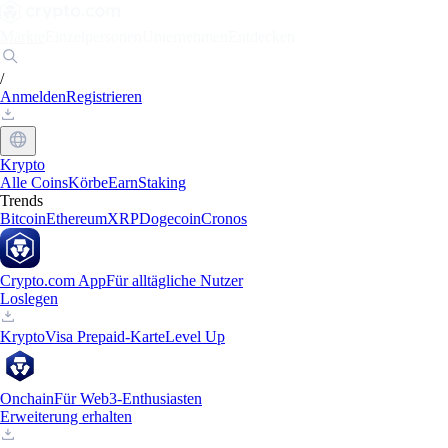
Märkte
Einzelpersonen
Unternehmen
Entdecken
/
Anmelden
Registrieren
Krypto
Alle Coins
Körbe
Earn
Staking
Trends
Bitcoin
Ethereum
XRP
Dogecoin
Cronos
Crypto.com App
Für alltägliche Nutzer
Loslegen
Krypto
Visa Prepaid-Karte
Level Up
Onchain
Für Web3-Enthusiasten
Erweiterung erhalten