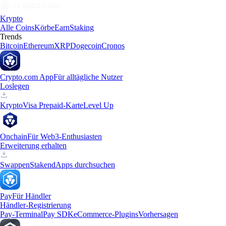
Krypto
Alle Coins
Körbe
Earn
Staking
Trends
Bitcoin
Ethereum
XRP
Dogecoin
Cronos
Crypto.com App
Für alltägliche Nutzer
Loslegen
Krypto
Visa Prepaid-Karte
Level Up
Onchain
Für Web3-Enthusiasten
Erweiterung erhalten
Swappen
Staken
dApps durchsuchen
Pay
Für Händler
Händler-Registrierung
Pay-Terminal
Pay SDK
eCommerce-Plugins
Vorhersagen