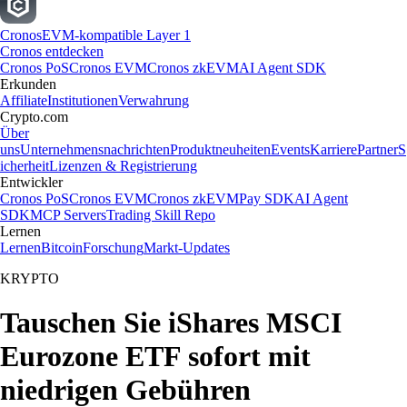
Cronos
EVM-kompatible Layer 1
Cronos entdecken
Cronos PoS
Cronos EVM
Cronos zkEVM
AI Agent SDK
Erkunden
Affiliate
Institutionen
Verwahrung
Crypto.com
Über
uns
Unternehmensnachrichten
Produktneuheiten
Events
Karriere
Partner
S
icherheit
Lizenzen & Registrierung
Entwickler
Cronos PoS
Cronos EVM
Cronos zkEVM
Pay SDK
AI Agent
SDK
MCP Servers
Trading Skill Repo
Lernen
Lernen
Bitcoin
Forschung
Markt-Updates
KRYPTO
Tauschen Sie iShares MSCI
Eurozone ETF sofort mit
niedrigen Gebühren