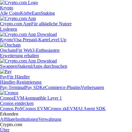
Krypto
Alle Coins
Körbe
Earn
Staking
Crypto.com App
Für alltägliche Nutzer
Loslegen
Krypto
Visa Prepaid-Karte
Level Up
Onchain
Für Web3-Enthusiasten
Erweiterung erhalten
Swappen
Staken
dApps durchsuchen
Pay
Für Händler
Händler-Registrierung
Pay-Terminal
Pay SDK
eCommerce-Plugins
Vorhersagen
Cronos
EVM-kompatible Layer 1
Cronos entdecken
Cronos PoS
Cronos EVM
Cronos zkEVM
AI Agent SDK
Erkunden
Affiliate
Institutionen
Verwahrung
Crypto.com
Über