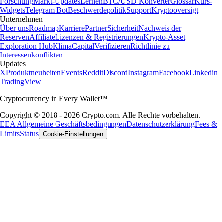
Forschung
Markt-Updates
Lernen
BTC/USD Konverter
Glossar
Kurs-
Widgets
Telegram Bot
Beschwerdepolitik
Support
Kryptooversigt
Unternehmen
Über uns
Roadmap
Karriere
Partner
Sicherheit
Nachweis der
Reserven
Affiliate
Lizenzen & Registrierungen
Krypto-Asset
Exploration Hub
Klima
Capital
Verifizieren
Richtlinie zu
Interessenkonflikten
Updates
X
Produktneuheiten
Events
Reddit
Discord
Instagram
Facebook
Linkedin
TradingView
Cryptocurrency in Every Wallet™
Copyright © 2018 - 2026 Crypto.com. Alle Rechte vorbehalten.
EEA Allgemeine Geschäftsbedingungen
Datenschutzerklärung
Fees &
Limits
Status
Cookie-Einstellungen