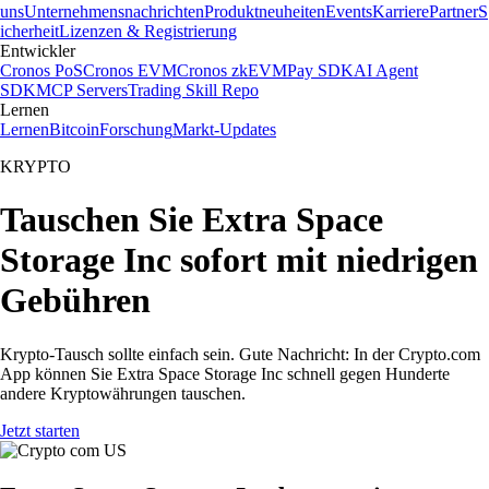
uns
Unternehmensnachrichten
Produktneuheiten
Events
Karriere
Partner
S
icherheit
Lizenzen & Registrierung
Entwickler
Cronos PoS
Cronos EVM
Cronos zkEVM
Pay SDK
AI Agent
SDK
MCP Servers
Trading Skill Repo
Lernen
Lernen
Bitcoin
Forschung
Markt-Updates
KRYPTO
Tauschen Sie Extra Space
Storage Inc sofort mit niedrigen
Gebühren
Krypto-Tausch sollte einfach sein. Gute Nachricht: In der Crypto.com
App können Sie Extra Space Storage Inc schnell gegen Hunderte
andere Kryptowährungen tauschen.
Jetzt starten