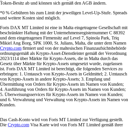
Token-Besitz ab und können sich gemäß den AGB ändern.
*0 % Gebühren bis zum Limit der jeweiligen Level-Up-Stufe. Spreads
und weitere Kosten sind möglich.
Foris DAX MT Limited ist eine in Malta eingetragene Gesellschaft mit
beschränkter Haftung mit der Unternehmensregisternummer C 88392
und dem eingetragenen Firmensitz auf Level 7, Spinola Park, Triq
Mikiel Ang Borg, SPK 1000, St. Julians, Malta, die unter dem Namen
Crypto.com
firmiert und von der maltesischen Finanzaufsichtsbehörde
ordnungsgemäß als Krypto-Asset-Dienstleister gemäß der Verordnung
2023/1114 über Märkte für Krypto-Assets, die in Malta durch das
Gesetz über Märkte für Krypto-Assets umgesetzt wurde, zugelassen
ist. Foris DAX MT Limited ist berechtigt, die folgenden Services zu
erbringen: 1. Umtausch von Krypto-Assets in Geldmittel; 2. Umtausch
von Krypto-Assets in andere Krypto-Assets; 3. Empfang und
Übermittlung von Orders für Krypto-Assets im Namen von Kunden;
4. Ausführung von Orders für Krypto-Assets im Namen von Kunden;
5. Überweisungsservices für Krypto-Assets im Namen von Kunden;
und 6. Verwahrung und Verwaltung von Krypto-Assets im Namen von
Kunden.
Das Cash-Konto wird von Foris MT Limited zur Verfügung gestellt.
Die
Crypto.com
Visa Karte wird von Foris MT Limited gemäß ihrer