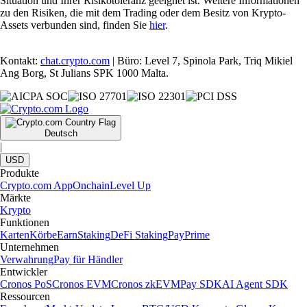
Situation und Ihrer Risikotoleranz geeignet ist. Weitere Informationen
zu den Risiken, die mit dem Trading oder dem Besitz von Krypto-
Assets verbunden sind, finden Sie
hier
.
Kontakt:
chat.crypto.com
| Büro: Level 7, Spinola Park, Triq Mikiel
Ang Borg, St Julians SPK 1000 Malta.
Deutsch
|
USD
Produkte
Crypto.com App
Onchain
Level Up
Märkte
Krypto
Funktionen
Karten
Körbe
Earn
Staking
DeFi Staking
Pay
Prime
Unternehmen
Verwahrung
Pay für Händler
Entwickler
Cronos PoS
Cronos EVM
Cronos zkEVM
Pay SDK
AI Agent SDK
Ressourcen