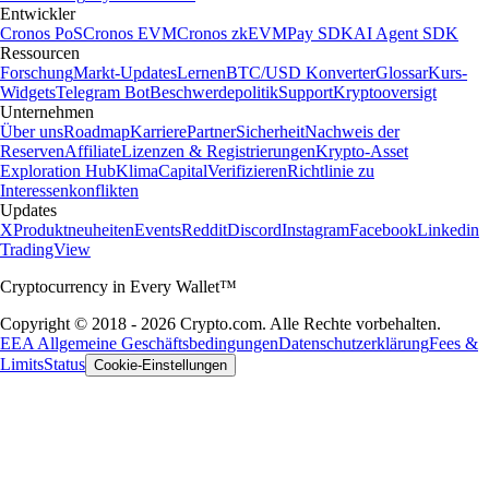
Entwickler
Cronos PoS
Cronos EVM
Cronos zkEVM
Pay SDK
AI Agent SDK
Ressourcen
Forschung
Markt-Updates
Lernen
BTC/USD Konverter
Glossar
Kurs-
Widgets
Telegram Bot
Beschwerdepolitik
Support
Kryptooversigt
Unternehmen
Über uns
Roadmap
Karriere
Partner
Sicherheit
Nachweis der
Reserven
Affiliate
Lizenzen & Registrierungen
Krypto-Asset
Exploration Hub
Klima
Capital
Verifizieren
Richtlinie zu
Interessenkonflikten
Updates
X
Produktneuheiten
Events
Reddit
Discord
Instagram
Facebook
Linkedin
TradingView
Cryptocurrency in Every Wallet™
Copyright © 2018 - 2026 Crypto.com. Alle Rechte vorbehalten.
EEA Allgemeine Geschäftsbedingungen
Datenschutzerklärung
Fees &
Limits
Status
Cookie-Einstellungen