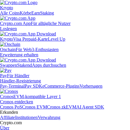
Krypto
Alle Coins
Körbe
Earn
Staking
Crypto.com App
Für alltägliche Nutzer
Loslegen
Krypto
Visa Prepaid-Karte
Level Up
Onchain
Für Web3-Enthusiasten
Erweiterung erhalten
Swappen
Staken
dApps durchsuchen
Pay
Für Händler
Händler-Registrierung
Pay-Terminal
Pay SDK
eCommerce-Plugins
Vorhersagen
Cronos
EVM-kompatible Layer 1
Cronos entdecken
Cronos PoS
Cronos EVM
Cronos zkEVM
AI Agent SDK
Erkunden
Affiliate
Institutionen
Verwahrung
Crypto.com
Über