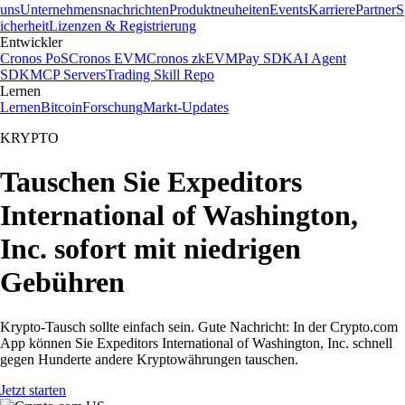
uns
Unternehmensnachrichten
Produktneuheiten
Events
Karriere
Partner
S
icherheit
Lizenzen & Registrierung
Entwickler
Cronos PoS
Cronos EVM
Cronos zkEVM
Pay SDK
AI Agent
SDK
MCP Servers
Trading Skill Repo
Lernen
Lernen
Bitcoin
Forschung
Markt-Updates
KRYPTO
Tauschen Sie Expeditors
International of Washington,
Inc. sofort mit niedrigen
Gebühren
Krypto-Tausch sollte einfach sein. Gute Nachricht: In der Crypto.com
App können Sie Expeditors International of Washington, Inc. schnell
gegen Hunderte andere Kryptowährungen tauschen.
Jetzt starten