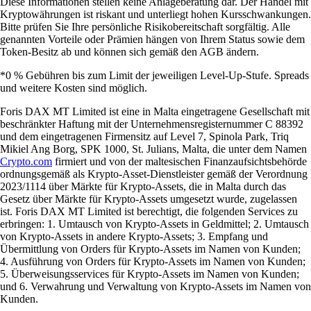
Diese Informationen stellen keine Anlageberatung dar. Der Handel mit
Kryptowährungen ist riskant und unterliegt hohen Kursschwankungen.
Bitte prüfen Sie Ihre persönliche Risikobereitschaft sorgfältig. Alle
genannten Vorteile oder Prämien hängen von Ihrem Status sowie dem
Token-Besitz ab und können sich gemäß den AGB ändern.
*0 % Gebühren bis zum Limit der jeweiligen Level-Up-Stufe. Spreads
und weitere Kosten sind möglich.
Foris DAX MT Limited ist eine in Malta eingetragene Gesellschaft mit
beschränkter Haftung mit der Unternehmensregisternummer C 88392
und dem eingetragenen Firmensitz auf Level 7, Spinola Park, Triq
Mikiel Ang Borg, SPK 1000, St. Julians, Malta, die unter dem Namen
Crypto.com
firmiert und von der maltesischen Finanzaufsichtsbehörde
ordnungsgemäß als Krypto-Asset-Dienstleister gemäß der Verordnung
2023/1114 über Märkte für Krypto-Assets, die in Malta durch das
Gesetz über Märkte für Krypto-Assets umgesetzt wurde, zugelassen
ist. Foris DAX MT Limited ist berechtigt, die folgenden Services zu
erbringen: 1. Umtausch von Krypto-Assets in Geldmittel; 2. Umtausch
von Krypto-Assets in andere Krypto-Assets; 3. Empfang und
Übermittlung von Orders für Krypto-Assets im Namen von Kunden;
4. Ausführung von Orders für Krypto-Assets im Namen von Kunden;
5. Überweisungsservices für Krypto-Assets im Namen von Kunden;
und 6. Verwahrung und Verwaltung von Krypto-Assets im Namen von
Kunden.