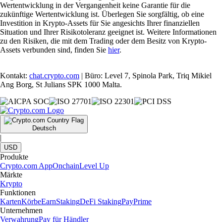
Wertentwicklung in der Vergangenheit keine Garantie für die
zukünftige Wertentwicklung ist. Überlegen Sie sorgfältig, ob eine
Investition in Krypto-Assets für Sie angesichts Ihrer finanziellen
Situation und Ihrer Risikotoleranz geeignet ist. Weitere Informationen
zu den Risiken, die mit dem Trading oder dem Besitz von Krypto-
Assets verbunden sind, finden Sie
hier
.
Kontakt:
chat.crypto.com
| Büro: Level 7, Spinola Park, Triq Mikiel
Ang Borg, St Julians SPK 1000 Malta.
Deutsch
|
USD
Produkte
Crypto.com App
Onchain
Level Up
Märkte
Krypto
Funktionen
Karten
Körbe
Earn
Staking
DeFi Staking
Pay
Prime
Unternehmen
Verwahrung
Pay für Händler