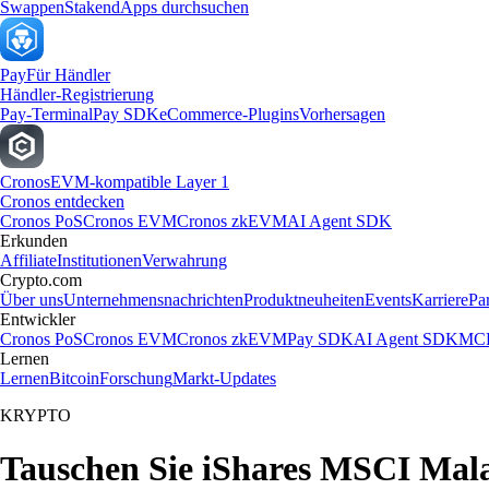
Swappen
Staken
dApps durchsuchen
Pay
Für Händler
Händler-Registrierung
Pay-Terminal
Pay SDK
eCommerce-Plugins
Vorhersagen
Cronos
EVM-kompatible Layer 1
Cronos entdecken
Cronos PoS
Cronos EVM
Cronos zkEVM
AI Agent SDK
Erkunden
Affiliate
Institutionen
Verwahrung
Crypto.com
Über uns
Unternehmensnachrichten
Produktneuheiten
Events
Karriere
Pa
Entwickler
Cronos PoS
Cronos EVM
Cronos zkEVM
Pay SDK
AI Agent SDK
MCP
Lernen
Lernen
Bitcoin
Forschung
Markt-Updates
KRYPTO
Tauschen Sie iShares MSCI Mala