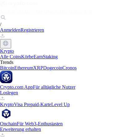
Märkte
Einzelpersonen
Unternehmen
Entdecken
/
Anmelden
Registrieren
Krypto
Alle Coins
Körbe
Earn
Staking
Trends
Bitcoin
Ethereum
XRP
Dogecoin
Cronos
Crypto.com App
Für alltägliche Nutzer
Loslegen
Krypto
Visa Prepaid-Karte
Level Up
Onchain
Für Web3-Enthusiasten
Erweiterung erhalten