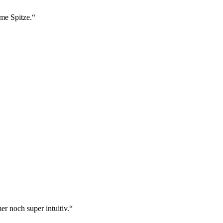
ame Spitze.“
r noch super intuitiv.“