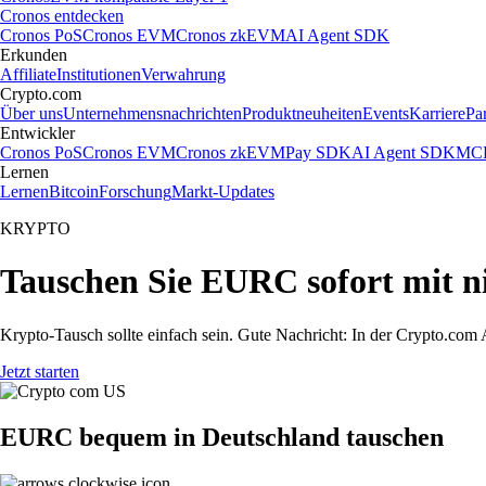
Cronos entdecken
Cronos PoS
Cronos EVM
Cronos zkEVM
AI Agent SDK
Erkunden
Affiliate
Institutionen
Verwahrung
Crypto.com
Über uns
Unternehmensnachrichten
Produktneuheiten
Events
Karriere
Pa
Entwickler
Cronos PoS
Cronos EVM
Cronos zkEVM
Pay SDK
AI Agent SDK
MCP
Lernen
Lernen
Bitcoin
Forschung
Markt-Updates
KRYPTO
Tauschen Sie EURC sofort mit 
Krypto-Tausch sollte einfach sein. Gute Nachricht: In der Crypto.c
Jetzt starten
EURC bequem in Deutschland tauschen