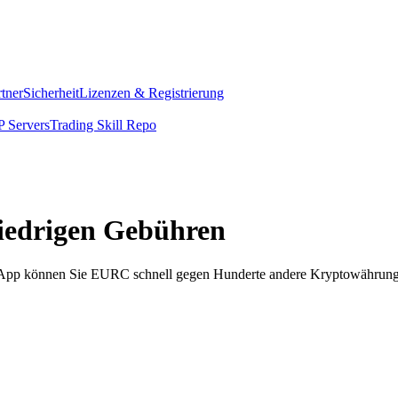
rtner
Sicherheit
Lizenzen & Registrierung
 Servers
Trading Skill Repo
niedrigen Gebühren
om App können Sie EURC schnell gegen Hunderte andere Kryptowährung