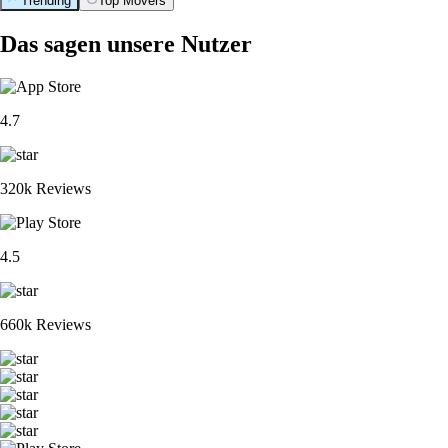
Trending
Top Movers
Das sagen unsere Nutzer
4.7
320k Reviews
4.5
660k Reviews