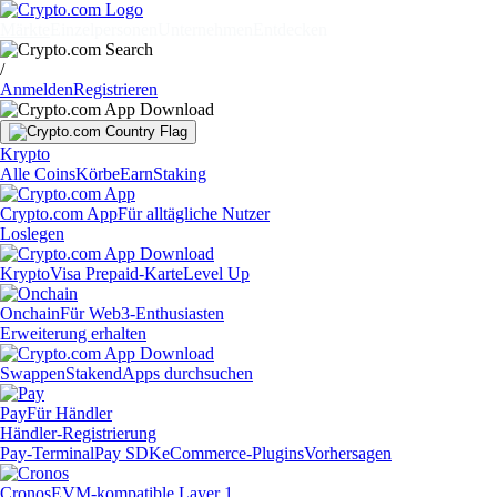
Märkte
Einzelpersonen
Unternehmen
Entdecken
/
Anmelden
Registrieren
Krypto
Alle Coins
Körbe
Earn
Staking
Crypto.com App
Für alltägliche Nutzer
Loslegen
Krypto
Visa Prepaid-Karte
Level Up
Onchain
Für Web3-Enthusiasten
Erweiterung erhalten
Swappen
Staken
dApps durchsuchen
Pay
Für Händler
Händler-Registrierung
Pay-Terminal
Pay SDK
eCommerce-Plugins
Vorhersagen
Cronos
EVM-kompatible Layer 1