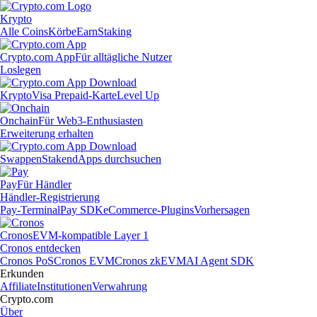
Krypto
Alle Coins
Körbe
Earn
Staking
Crypto.com App
Für alltägliche Nutzer
Loslegen
Krypto
Visa Prepaid-Karte
Level Up
Onchain
Für Web3-Enthusiasten
Erweiterung erhalten
Swappen
Staken
dApps durchsuchen
Pay
Für Händler
Händler-Registrierung
Pay-Terminal
Pay SDK
eCommerce-Plugins
Vorhersagen
Cronos
EVM-kompatible Layer 1
Cronos entdecken
Cronos PoS
Cronos EVM
Cronos zkEVM
AI Agent SDK
Erkunden
Affiliate
Institutionen
Verwahrung
Crypto.com
Über