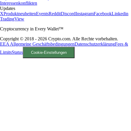
Interessenkonflikten
Updates
X
Produktneuheiten
Events
Reddit
Discord
Instagram
Facebook
Linkedin
TradingView
Cryptocurrency in Every Wallet™
Copyright © 2018 - 2026 Crypto.com. Alle Rechte vorbehalten.
EEA Allgemeine Geschäftsbedingungen
Datenschutzerklärung
Fees &
Limits
Status
Cookie-Einstellungen