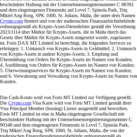
beschränkter Haftung mit der Unternehmensregisternummer C 88392
und dem eingetragenen Firmensitz auf Level 7, Spinola Park, Triq
Mikiel Ang Borg, SPK 1000, St. Julians, Malta, die unter dem Namen
Crypto.com
firmiert und von der maltesischen Finanzaufsichtsbehörde
ordnungsgemäß als Krypto-Asset-Dienstleister gemäß der Verordnung
2023/1114 über Märkte für Krypto-Assets, die in Malta durch das
Gesetz über Märkte für Krypto-Assets umgesetzt wurde, zugelassen
ist. Foris DAX MT Limited ist berechtigt, die folgenden Services zu
erbringen: 1. Umtausch von Krypto-Assets in Geldmittel; 2. Umtausch
von Krypto-Assets in andere Krypto-Assets; 3. Empfang und
Übermittlung von Orders für Krypto-Assets im Namen von Kunden;
4. Ausführung von Orders für Krypto-Assets im Namen von Kunden;
5. Überweisungsservices für Krypto-Assets im Namen von Kunden;
und 6. Verwahrung und Verwaltung von Krypto-Assets im Namen von
Kunden.
Das Cash-Konto wird von Foris MT Limited zur Verfügung gestellt.
Die
Crypto.com
Visa Karte wird von Foris MT Limited gemäß ihrer
Visa Principal Member (Issuing) Lizenz ausgestellt und beworben.
Foris MT Limited ist eine in Malta eingetragene Gesellschaft mit
beschränkter Haftung mit der Unternehmensregistrierungsnummer C
90348 und dem eingetragenen Firmensitz in Level 7, Spinola Park,
Triq Mikiel Ang Borg, SPK 1000, St. Julians, Malta, die von der
maltesischen Finanzdienstleistungsbehörde ordnungsgemäß als