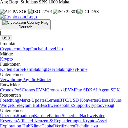
Ang Borg, St Julians SPK 1000 Malta.
Deutsch
|
USD
Produkte
Crypto.com App
Onchain
Level Up
Märkte
Krypto
Funktionen
Karten
Körbe
Earn
Staking
DeFi Staking
Pay
Prime
Unternehmen
Verwahrung
Pay für Händler
Entwickler
Cronos PoS
Cronos EVM
Cronos zkEVM
Pay SDK
AI Agent SDK
Ressourcen
Forschung
Markt-Updates
Lernen
BTC/USD Konverter
Glossar
Kurs-
Widgets
Telegram Bot
Beschwerdepolitik
Support
Kryptooversigt
Unternehmen
Über uns
Roadmap
Karriere
Partner
Sicherheit
Nachweis der
Reserven
Affiliate
Lizenzen & Registrierungen
Krypto-Asset
Exploration Hub
Klima
Capital
Verifizieren
Richtlinie zu