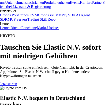
uns
Unternehmensnachrichten
Produktneuheiten
Events
Karriere
Partner
S
icherheit
Lizenzen & Registrierung
Entwickler
Cronos PoS
Cronos EVM
Cronos zkEVM
Pay SDK
AI Agent
SDK
MCP Servers
Trading Skill Repo
Lernen
Lernen
Bitcoin
Forschung
Markt-Updates
KRYPTO
Tauschen Sie Elastic N.V. sofort
mit niedrigen Gebühren
Krypto-Tausch sollte einfach sein. Gute Nachricht: In der Crypto.com
App können Sie Elastic N.V. schnell gegen Hunderte andere
Kryptowährungen tauschen.
Jetzt starten
Elastic N.V. bequem in Deutschland
tauschen