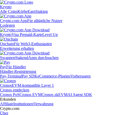
Krypto
Alle Coins
Körbe
Earn
Staking
Crypto.com App
Für alltägliche Nutzer
Loslegen
Krypto
Visa Prepaid-Karte
Level Up
Onchain
Für Web3-Enthusiasten
Erweiterung erhalten
Swappen
Staken
dApps durchsuchen
Pay
Für Händler
Händler-Registrierung
Pay-Terminal
Pay SDK
eCommerce-Plugins
Vorhersagen
Cronos
EVM-kompatible Layer 1
Cronos entdecken
Cronos PoS
Cronos EVM
Cronos zkEVM
AI Agent SDK
Erkunden
Affiliate
Institutionen
Verwahrung
Crypto.com
Über