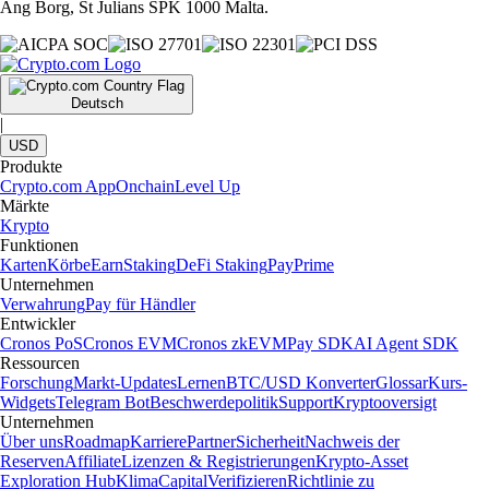
Ang Borg, St Julians SPK 1000 Malta.
Deutsch
|
USD
Produkte
Crypto.com App
Onchain
Level Up
Märkte
Krypto
Funktionen
Karten
Körbe
Earn
Staking
DeFi Staking
Pay
Prime
Unternehmen
Verwahrung
Pay für Händler
Entwickler
Cronos PoS
Cronos EVM
Cronos zkEVM
Pay SDK
AI Agent SDK
Ressourcen
Forschung
Markt-Updates
Lernen
BTC/USD Konverter
Glossar
Kurs-
Widgets
Telegram Bot
Beschwerdepolitik
Support
Kryptooversigt
Unternehmen
Über uns
Roadmap
Karriere
Partner
Sicherheit
Nachweis der
Reserven
Affiliate
Lizenzen & Registrierungen
Krypto-Asset
Exploration Hub
Klima
Capital
Verifizieren
Richtlinie zu