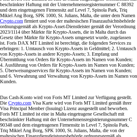
beschränkter Haftung mit der Unternehmensregisternummer C 88392
und dem eingetragenen Firmensitz auf Level 7, Spinola Park, Triq
Mikiel Ang Borg, SPK 1000, St. Julians, Malta, die unter dem Namen
Crypto.com
firmiert und von der maltesischen Finanzaufsichtsbehörde
ordnungsgemäß als Krypto-Asset-Dienstleister gemäß der Verordnung
2023/1114 über Märkte für Krypto-Assets, die in Malta durch das
Gesetz über Märkte für Krypto-Assets umgesetzt wurde, zugelassen
ist. Foris DAX MT Limited ist berechtigt, die folgenden Services zu
erbringen: 1. Umtausch von Krypto-Assets in Geldmittel; 2. Umtausch
von Krypto-Assets in andere Krypto-Assets; 3. Empfang und
Übermittlung von Orders für Krypto-Assets im Namen von Kunden;
4. Ausführung von Orders für Krypto-Assets im Namen von Kunden;
5. Überweisungsservices für Krypto-Assets im Namen von Kunden;
und 6. Verwahrung und Verwaltung von Krypto-Assets im Namen von
Kunden.
Das Cash-Konto wird von Foris MT Limited zur Verfügung gestellt.
Die
Crypto.com
Visa Karte wird von Foris MT Limited gemäß ihrer
Visa Principal Member (Issuing) Lizenz ausgestellt und beworben.
Foris MT Limited ist eine in Malta eingetragene Gesellschaft mit
beschränkter Haftung mit der Unternehmensregistrierungsnummer C
90348 und dem eingetragenen Firmensitz in Level 7, Spinola Park,
Triq Mikiel Ang Borg, SPK 1000, St. Julians, Malta, die von der
maltesischen Finanzdienstleistungsbehörde ordnungsgemäß als