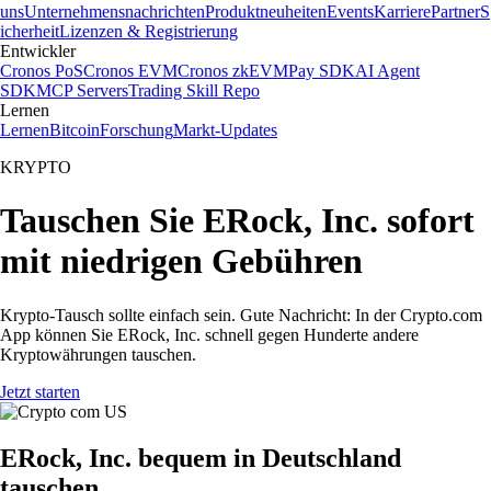
uns
Unternehmensnachrichten
Produktneuheiten
Events
Karriere
Partner
S
icherheit
Lizenzen & Registrierung
Entwickler
Cronos PoS
Cronos EVM
Cronos zkEVM
Pay SDK
AI Agent
SDK
MCP Servers
Trading Skill Repo
Lernen
Lernen
Bitcoin
Forschung
Markt-Updates
KRYPTO
Tauschen Sie ERock, Inc. sofort
mit niedrigen Gebühren
Krypto-Tausch sollte einfach sein. Gute Nachricht: In der Crypto.com
App können Sie ERock, Inc. schnell gegen Hunderte andere
Kryptowährungen tauschen.
Jetzt starten
ERock, Inc. bequem in Deutschland
tauschen