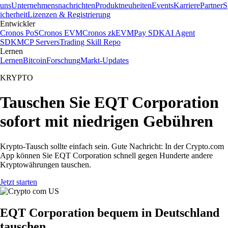
uns
Unternehmensnachrichten
Produktneuheiten
Events
Karriere
Partner
S
icherheit
Lizenzen & Registrierung
Entwickler
Cronos PoS
Cronos EVM
Cronos zkEVM
Pay SDK
AI Agent
SDK
MCP Servers
Trading Skill Repo
Lernen
Lernen
Bitcoin
Forschung
Markt-Updates
KRYPTO
Tauschen Sie EQT Corporation
sofort mit niedrigen Gebühren
Krypto-Tausch sollte einfach sein. Gute Nachricht: In der Crypto.com
App können Sie EQT Corporation schnell gegen Hunderte andere
Kryptowährungen tauschen.
Jetzt starten
EQT Corporation bequem in Deutschland
tauschen