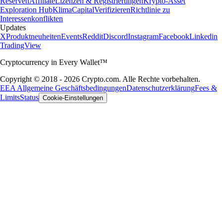
Reserven
Affiliate
Lizenzen & Registrierungen
Krypto-Asset
Exploration Hub
Klima
Capital
Verifizieren
Richtlinie zu
Interessenkonflikten
Updates
X
Produktneuheiten
Events
Reddit
Discord
Instagram
Facebook
Linkedin
TradingView
Cryptocurrency in Every Wallet™
Copyright © 2018 - 2026 Crypto.com. Alle Rechte vorbehalten.
EEA Allgemeine Geschäftsbedingungen
Datenschutzerklärung
Fees &
Limits
Status
Cookie-Einstellungen