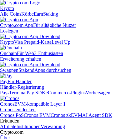
Krypto
Alle Coins
Körbe
Earn
Staking
Crypto.com App
Für alltägliche Nutzer
Loslegen
Krypto
Visa Prepaid-Karte
Level Up
Onchain
Für Web3-Enthusiasten
Erweiterung erhalten
Swappen
Staken
dApps durchsuchen
Pay
Für Händler
Händler-Registrierung
Pay-Terminal
Pay SDK
eCommerce-Plugins
Vorhersagen
Cronos
EVM-kompatible Layer 1
Cronos entdecken
Cronos PoS
Cronos EVM
Cronos zkEVM
AI Agent SDK
Erkunden
Affiliate
Institutionen
Verwahrung
Crypto.com
Über