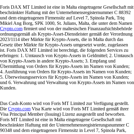
Foris DAX MT Limited ist eine in Malta eingetragene Gesellschaft mit
beschränkter Haftung mit der Unternehmensregisternummer C 88392
und dem eingetragenen Firmensitz auf Level 7, Spinola Park, Triq
Mikiel Ang Borg, SPK 1000, St. Julians, Malta, die unter dem Namen
Crypto.com
firmiert und von der maltesischen Finanzaufsichtsbehörde
ordnungsgemäß als Krypto-Asset-Dienstleister gemäß der Verordnung
2023/1114 über Märkte für Krypto-Assets, die in Malta durch das
Gesetz über Märkte für Krypto-Assets umgesetzt wurde, zugelassen
ist. Foris DAX MT Limited ist berechtigt, die folgenden Services zu
erbringen: 1. Umtausch von Krypto-Assets in Geldmittel; 2. Umtausch
von Krypto-Assets in andere Krypto-Assets; 3. Empfang und
Übermittlung von Orders für Krypto-Assets im Namen von Kunden;
4. Ausführung von Orders für Krypto-Assets im Namen von Kunden;
5. Überweisungsservices für Krypto-Assets im Namen von Kunden;
und 6. Verwahrung und Verwaltung von Krypto-Assets im Namen von
Kunden.
Das Cash-Konto wird von Foris MT Limited zur Verfügung gestellt.
Die
Crypto.com
Visa Karte wird von Foris MT Limited gemäß ihrer
Visa Principal Member (Issuing) Lizenz ausgestellt und beworben.
Foris MT Limited ist eine in Malta eingetragene Gesellschaft mit
beschränkter Haftung mit der Unternehmensregistrierungsnummer C
90348 und dem eingetragenen Firmensitz in Level 7, Spinola Park,