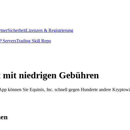
rtner
Sicherheit
Lizenzen & Registrierung
 Servers
Trading Skill Repo
rt mit niedrigen Gebühren
m App können Sie Equinix, Inc. schnell gegen Hunderte andere Kryptow
hen