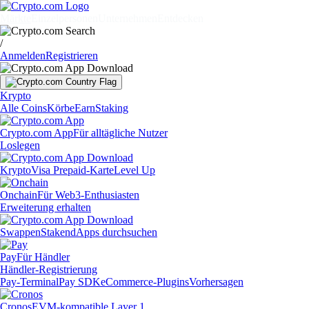
Märkte
Einzelpersonen
Unternehmen
Entdecken
/
Anmelden
Registrieren
Krypto
Alle Coins
Körbe
Earn
Staking
Crypto.com App
Für alltägliche Nutzer
Loslegen
Krypto
Visa Prepaid-Karte
Level Up
Onchain
Für Web3-Enthusiasten
Erweiterung erhalten
Swappen
Staken
dApps durchsuchen
Pay
Für Händler
Händler-Registrierung
Pay-Terminal
Pay SDK
eCommerce-Plugins
Vorhersagen
Cronos
EVM-kompatible Layer 1