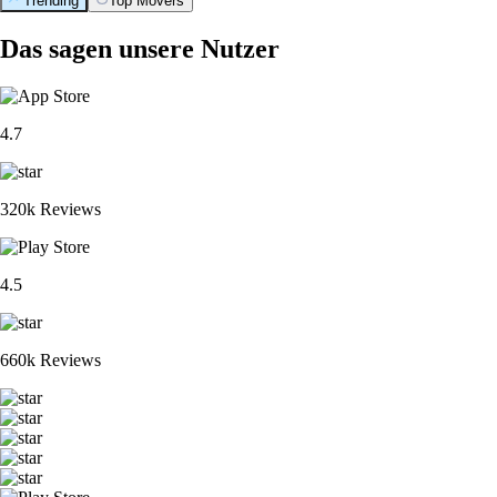
Trending
Top Movers
Das sagen unsere Nutzer
4.7
320k Reviews
4.5
660k Reviews