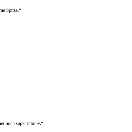
ame Spitze.“
r noch super intuitiv.“