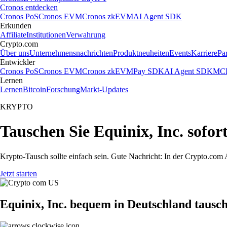
Cronos entdecken
Cronos PoS
Cronos EVM
Cronos zkEVM
AI Agent SDK
Erkunden
Affiliate
Institutionen
Verwahrung
Crypto.com
Über uns
Unternehmensnachrichten
Produktneuheiten
Events
Karriere
Pa
Entwickler
Cronos PoS
Cronos EVM
Cronos zkEVM
Pay SDK
AI Agent SDK
MCP
Lernen
Lernen
Bitcoin
Forschung
Markt-Updates
KRYPTO
Tauschen Sie Equinix, Inc. sofo
Krypto-Tausch sollte einfach sein. Gute Nachricht: In der Crypto.co
Jetzt starten
Equinix, Inc. bequem in Deutschland tausc