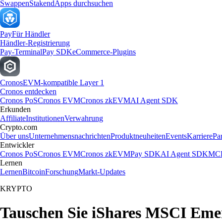
Swappen
Staken
dApps durchsuchen
Pay
Für Händler
Händler-Registrierung
Pay-Terminal
Pay SDK
eCommerce-Plugins
Cronos
EVM-kompatible Layer 1
Cronos entdecken
Cronos PoS
Cronos EVM
Cronos zkEVM
AI Agent SDK
Erkunden
Affiliate
Institutionen
Verwahrung
Crypto.com
Über uns
Unternehmensnachrichten
Produktneuheiten
Events
Karriere
Pa
Entwickler
Cronos PoS
Cronos EVM
Cronos zkEVM
Pay SDK
AI Agent SDK
MCP
Lernen
Lernen
Bitcoin
Forschung
Markt-Updates
KRYPTO
Tauschen Sie iShares MSCI Emer