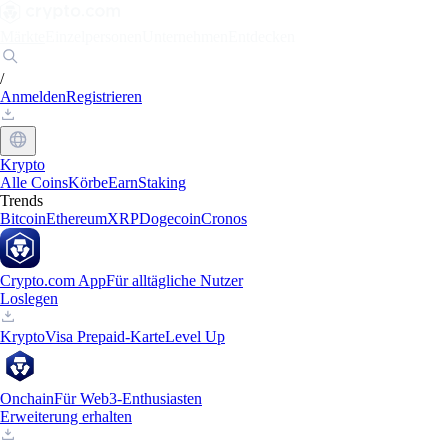
Märkte
Einzelpersonen
Unternehmen
Entdecken
/
Anmelden
Registrieren
Krypto
Alle Coins
Körbe
Earn
Staking
Trends
Bitcoin
Ethereum
XRP
Dogecoin
Cronos
Crypto.com App
Für alltägliche Nutzer
Loslegen
Krypto
Visa Prepaid-Karte
Level Up
Onchain
Für Web3-Enthusiasten
Erweiterung erhalten