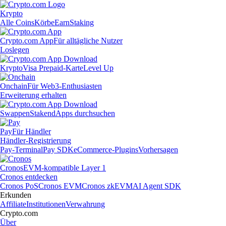
Krypto
Alle Coins
Körbe
Earn
Staking
Crypto.com App
Für alltägliche Nutzer
Loslegen
Krypto
Visa Prepaid-Karte
Level Up
Onchain
Für Web3-Enthusiasten
Erweiterung erhalten
Swappen
Staken
dApps durchsuchen
Pay
Für Händler
Händler-Registrierung
Pay-Terminal
Pay SDK
eCommerce-Plugins
Vorhersagen
Cronos
EVM-kompatible Layer 1
Cronos entdecken
Cronos PoS
Cronos EVM
Cronos zkEVM
AI Agent SDK
Erkunden
Affiliate
Institutionen
Verwahrung
Crypto.com
Über