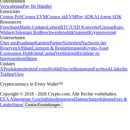
Unternehmen
Verwahrung
Pay für Händler
Entwickler
Cronos PoS
Cronos EVM
Cronos zkEVM
Pay SDK
AI Agent SDK
Ressourcen
Forschung
Markt-Updates
Lernen
BTC/USD Konverter
Glossar
Kurs-
Widgets
Telegram Bot
Beschwerdepolitik
Support
Kryptooversigt
Unternehmen
Über uns
Roadmap
Karriere
Partner
Sicherheit
Nachweis der
Reserven
Affiliate
Lizenzen & Registrierungen
Krypto-Asset
Exploration Hub
Klima
Capital
Verifizieren
Richtlinie zu
Interessenkonflikten
Updates
X
Produktneuheiten
Events
Reddit
Discord
Instagram
Facebook
Linkedin
TradingView
Cryptocurrency in Every Wallet™
Copyright © 2018 - 2026 Crypto.com. Alle Rechte vorbehalten.
EEA Allgemeine Geschäftsbedingungen
Datenschutzerklärung
Fees &
Limits
Status
Cookie-Einstellungen