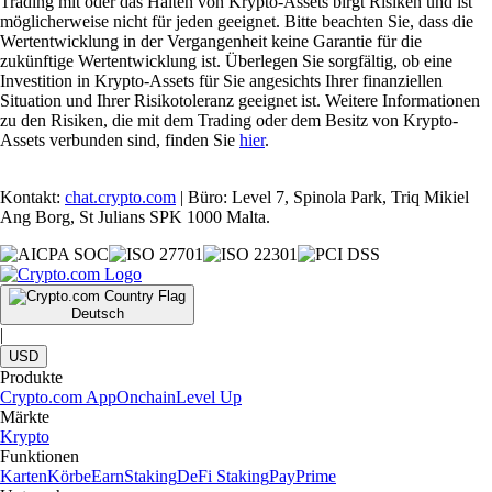
Trading mit oder das Halten von Krypto-Assets birgt Risiken und ist
möglicherweise nicht für jeden geeignet. Bitte beachten Sie, dass die
Wertentwicklung in der Vergangenheit keine Garantie für die
zukünftige Wertentwicklung ist. Überlegen Sie sorgfältig, ob eine
Investition in Krypto-Assets für Sie angesichts Ihrer finanziellen
Situation und Ihrer Risikotoleranz geeignet ist. Weitere Informationen
zu den Risiken, die mit dem Trading oder dem Besitz von Krypto-
Assets verbunden sind, finden Sie
hier
.
Kontakt:
chat.crypto.com
| Büro: Level 7, Spinola Park, Triq Mikiel
Ang Borg, St Julians SPK 1000 Malta.
Deutsch
|
USD
Produkte
Crypto.com App
Onchain
Level Up
Märkte
Krypto
Funktionen
Karten
Körbe
Earn
Staking
DeFi Staking
Pay
Prime