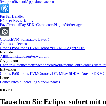
Swappen
Staken
dApps durchsuchen
Pay
Für Händler
Händler-Registrierung
Pay-Terminal
Pay SDK
eCommerce-Plugins
Vorhersagen
Cronos
EVM-kompatible Layer 1
Cronos entdecken
Cronos PoS
Cronos EVM
Cronos zkEVM
AI Agent SDK
Erkunden
Affiliate
Institutionen
Verwahrung
Crypto.com
Über uns
Unternehmensnachrichten
Produktneuheiten
Events
Karriere
Pa
Entwickler
Cronos PoS
Cronos EVM
Cronos zkEVM
Pay SDK
AI Agent SDK
MCP
Lernen
Lernen
Bitcoin
Forschung
Markt-Updates
KRYPTO
Tauschen Sie Eclipse sofort mit