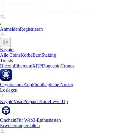
Märkte
Einzelpersonen
Unternehmen
Entdecken
/
Anmelden
Registrieren
Krypto
Alle Coins
Körbe
Earn
Staking
Trends
Bitcoin
Ethereum
XRP
Dogecoin
Cronos
Crypto.com App
Für alltägliche Nutzer
Loslegen
Krypto
Visa Prepaid-Karte
Level Up
Onchain
Für Web3-Enthusiasten
Erweiterung erhalten