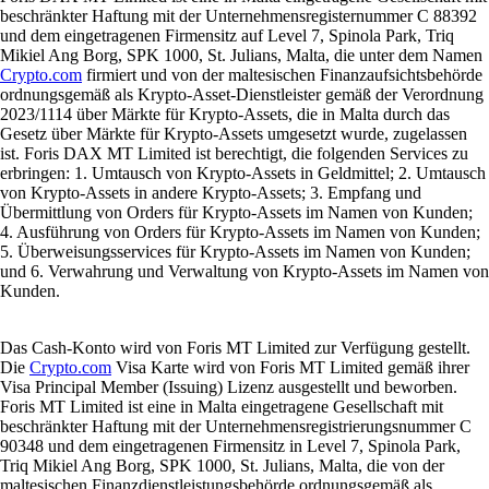
beschränkter Haftung mit der Unternehmensregisternummer C 88392
und dem eingetragenen Firmensitz auf Level 7, Spinola Park, Triq
Mikiel Ang Borg, SPK 1000, St. Julians, Malta, die unter dem Namen
Crypto.com
firmiert und von der maltesischen Finanzaufsichtsbehörde
ordnungsgemäß als Krypto-Asset-Dienstleister gemäß der Verordnung
2023/1114 über Märkte für Krypto-Assets, die in Malta durch das
Gesetz über Märkte für Krypto-Assets umgesetzt wurde, zugelassen
ist. Foris DAX MT Limited ist berechtigt, die folgenden Services zu
erbringen: 1. Umtausch von Krypto-Assets in Geldmittel; 2. Umtausch
von Krypto-Assets in andere Krypto-Assets; 3. Empfang und
Übermittlung von Orders für Krypto-Assets im Namen von Kunden;
4. Ausführung von Orders für Krypto-Assets im Namen von Kunden;
5. Überweisungsservices für Krypto-Assets im Namen von Kunden;
und 6. Verwahrung und Verwaltung von Krypto-Assets im Namen von
Kunden.
Das Cash-Konto wird von Foris MT Limited zur Verfügung gestellt.
Die
Crypto.com
Visa Karte wird von Foris MT Limited gemäß ihrer
Visa Principal Member (Issuing) Lizenz ausgestellt und beworben.
Foris MT Limited ist eine in Malta eingetragene Gesellschaft mit
beschränkter Haftung mit der Unternehmensregistrierungsnummer C
90348 und dem eingetragenen Firmensitz in Level 7, Spinola Park,
Triq Mikiel Ang Borg, SPK 1000, St. Julians, Malta, die von der
maltesischen Finanzdienstleistungsbehörde ordnungsgemäß als