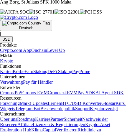
Ang Borg, St Julians SPK 1000 Malta.
Deutsch
|
USD
Produkte
Crypto.com App
Onchain
Level Up
Märkte
Krypto
Funktionen
Karten
Körbe
Earn
Staking
DeFi Staking
Pay
Prime
Unternehmen
Verwahrung
Pay für Händler
Entwickler
Cronos PoS
Cronos EVM
Cronos zkEVM
Pay SDK
AI Agent SDK
Ressourcen
Forschung
Markt-Updates
Lernen
BTC/USD Konverter
Glossar
Kurs-
Widgets
Telegram Bot
Beschwerdepolitik
Support
Kryptooversigt
Unternehmen
Über uns
Roadmap
Karriere
Partner
Sicherheit
Nachweis der
Reserven
Affiliate
Lizenzen & Registrierungen
Krypto-Asset
Exploration Hub
Klima
Capital
Verifizieren
Richtlinie zu