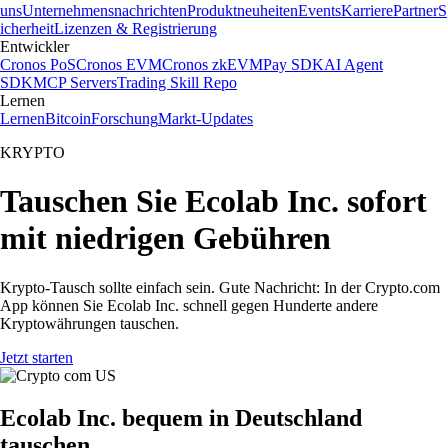
uns
Unternehmensnachrichten
Produktneuheiten
Events
Karriere
Partner
S
icherheit
Lizenzen & Registrierung
Entwickler
Cronos PoS
Cronos EVM
Cronos zkEVM
Pay SDK
AI Agent
SDK
MCP Servers
Trading Skill Repo
Lernen
Lernen
Bitcoin
Forschung
Markt-Updates
KRYPTO
Tauschen Sie Ecolab Inc. sofort
mit niedrigen Gebühren
Krypto-Tausch sollte einfach sein. Gute Nachricht: In der Crypto.com
App können Sie Ecolab Inc. schnell gegen Hunderte andere
Kryptowährungen tauschen.
Jetzt starten
Ecolab Inc. bequem in Deutschland
tauschen