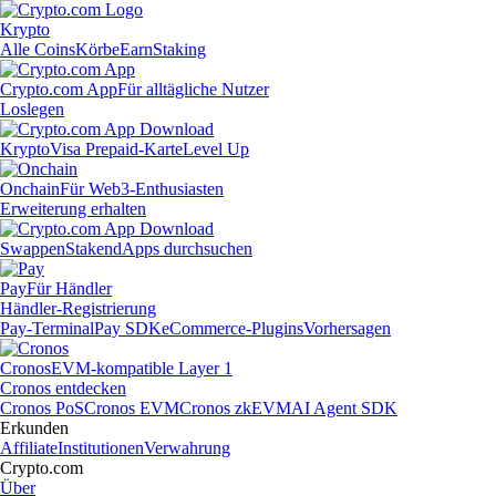
Krypto
Alle Coins
Körbe
Earn
Staking
Crypto.com App
Für alltägliche Nutzer
Loslegen
Krypto
Visa Prepaid-Karte
Level Up
Onchain
Für Web3-Enthusiasten
Erweiterung erhalten
Swappen
Staken
dApps durchsuchen
Pay
Für Händler
Händler-Registrierung
Pay-Terminal
Pay SDK
eCommerce-Plugins
Vorhersagen
Cronos
EVM-kompatible Layer 1
Cronos entdecken
Cronos PoS
Cronos EVM
Cronos zkEVM
AI Agent SDK
Erkunden
Affiliate
Institutionen
Verwahrung
Crypto.com
Über