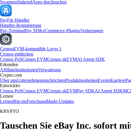
Swappen
Staken
dApps durchsuchen
Pay
Für Händler
Händler-Registrierung
Pay-Terminal
Pay SDK
eCommerce-Plugins
Vorhersagen
Cronos
EVM-kompatible Layer 1
Cronos entdecken
Cronos PoS
Cronos EVM
Cronos zkEVM
AI Agent SDK
Erkunden
Affiliate
Institutionen
Verwahrung
Crypto.com
Über uns
Unternehmensnachrichten
Produktneuheiten
Events
Karriere
Pa
Entwickler
Cronos PoS
Cronos EVM
Cronos zkEVM
Pay SDK
AI Agent SDK
MCP
Lernen
Lernen
Bitcoin
Forschung
Markt-Updates
KRYPTO
Tauschen Sie eBay Inc. sofort m