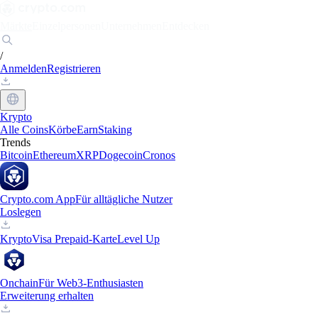
Märkte
Einzelpersonen
Unternehmen
Entdecken
/
Anmelden
Registrieren
Krypto
Alle Coins
Körbe
Earn
Staking
Trends
Bitcoin
Ethereum
XRP
Dogecoin
Cronos
Crypto.com App
Für alltägliche Nutzer
Loslegen
Krypto
Visa Prepaid-Karte
Level Up
Onchain
Für Web3-Enthusiasten
Erweiterung erhalten