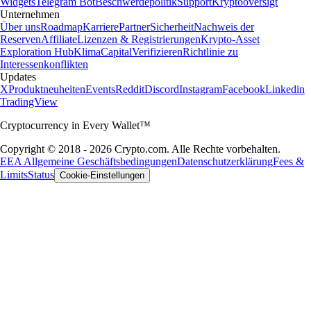
Widgets
Telegram Bot
Beschwerdepolitik
Support
Kryptooversigt
Unternehmen
Über uns
Roadmap
Karriere
Partner
Sicherheit
Nachweis der
Reserven
Affiliate
Lizenzen & Registrierungen
Krypto-Asset
Exploration Hub
Klima
Capital
Verifizieren
Richtlinie zu
Interessenkonflikten
Updates
X
Produktneuheiten
Events
Reddit
Discord
Instagram
Facebook
Linkedin
TradingView
Cryptocurrency in Every Wallet™
Copyright © 2018 - 2026 Crypto.com. Alle Rechte vorbehalten.
EEA Allgemeine Geschäftsbedingungen
Datenschutzerklärung
Fees &
Limits
Status
Cookie-Einstellungen