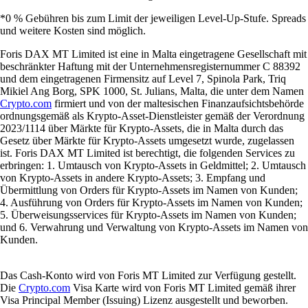
*0 % Gebühren bis zum Limit der jeweiligen Level-Up-Stufe. Spreads
und weitere Kosten sind möglich.
Foris DAX MT Limited ist eine in Malta eingetragene Gesellschaft mit
beschränkter Haftung mit der Unternehmensregisternummer C 88392
und dem eingetragenen Firmensitz auf Level 7, Spinola Park, Triq
Mikiel Ang Borg, SPK 1000, St. Julians, Malta, die unter dem Namen
Crypto.com
firmiert und von der maltesischen Finanzaufsichtsbehörde
ordnungsgemäß als Krypto-Asset-Dienstleister gemäß der Verordnung
2023/1114 über Märkte für Krypto-Assets, die in Malta durch das
Gesetz über Märkte für Krypto-Assets umgesetzt wurde, zugelassen
ist. Foris DAX MT Limited ist berechtigt, die folgenden Services zu
erbringen: 1. Umtausch von Krypto-Assets in Geldmittel; 2. Umtausch
von Krypto-Assets in andere Krypto-Assets; 3. Empfang und
Übermittlung von Orders für Krypto-Assets im Namen von Kunden;
4. Ausführung von Orders für Krypto-Assets im Namen von Kunden;
5. Überweisungsservices für Krypto-Assets im Namen von Kunden;
und 6. Verwahrung und Verwaltung von Krypto-Assets im Namen von
Kunden.
Das Cash-Konto wird von Foris MT Limited zur Verfügung gestellt.
Die
Crypto.com
Visa Karte wird von Foris MT Limited gemäß ihrer
Visa Principal Member (Issuing) Lizenz ausgestellt und beworben.