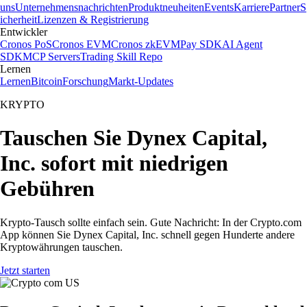
uns
Unternehmensnachrichten
Produktneuheiten
Events
Karriere
Partner
S
icherheit
Lizenzen & Registrierung
Entwickler
Cronos PoS
Cronos EVM
Cronos zkEVM
Pay SDK
AI Agent
SDK
MCP Servers
Trading Skill Repo
Lernen
Lernen
Bitcoin
Forschung
Markt-Updates
KRYPTO
Tauschen Sie Dynex Capital,
Inc. sofort mit niedrigen
Gebühren
Krypto-Tausch sollte einfach sein. Gute Nachricht: In der Crypto.com
App können Sie Dynex Capital, Inc. schnell gegen Hunderte andere
Kryptowährungen tauschen.
Jetzt starten