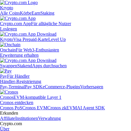
Krypto
Alle Coins
Körbe
Earn
Staking
Crypto.com App
Für alltägliche Nutzer
Loslegen
Krypto
Visa Prepaid-Karte
Level Up
Onchain
Für Web3-Enthusiasten
Erweiterung erhalten
Swappen
Staken
dApps durchsuchen
Pay
Für Händler
Händler-Registrierung
Pay-Terminal
Pay SDK
eCommerce-Plugins
Vorhersagen
Cronos
EVM-kompatible Layer 1
Cronos entdecken
Cronos PoS
Cronos EVM
Cronos zkEVM
AI Agent SDK
Erkunden
Affiliate
Institutionen
Verwahrung
Crypto.com
Über