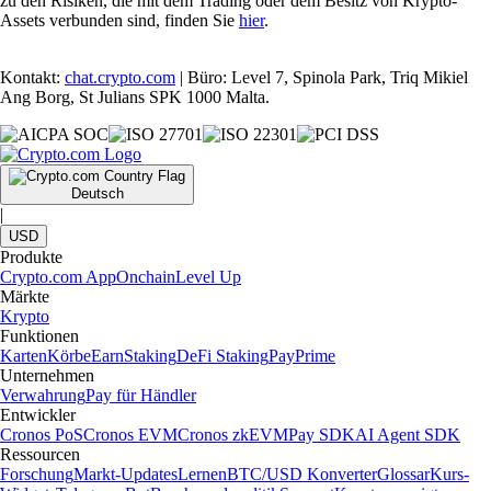
zu den Risiken, die mit dem Trading oder dem Besitz von Krypto-
Assets verbunden sind, finden Sie
hier
.
Kontakt:
chat.crypto.com
| Büro: Level 7, Spinola Park, Triq Mikiel
Ang Borg, St Julians SPK 1000 Malta.
Deutsch
|
USD
Produkte
Crypto.com App
Onchain
Level Up
Märkte
Krypto
Funktionen
Karten
Körbe
Earn
Staking
DeFi Staking
Pay
Prime
Unternehmen
Verwahrung
Pay für Händler
Entwickler
Cronos PoS
Cronos EVM
Cronos zkEVM
Pay SDK
AI Agent SDK
Ressourcen
Forschung
Markt-Updates
Lernen
BTC/USD Konverter
Glossar
Kurs-