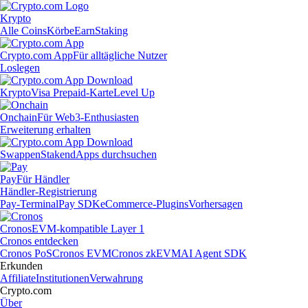
Krypto
Alle Coins
Körbe
Earn
Staking
Crypto.com App
Für alltägliche Nutzer
Loslegen
Krypto
Visa Prepaid-Karte
Level Up
Onchain
Für Web3-Enthusiasten
Erweiterung erhalten
Swappen
Staken
dApps durchsuchen
Pay
Für Händler
Händler-Registrierung
Pay-Terminal
Pay SDK
eCommerce-Plugins
Vorhersagen
Cronos
EVM-kompatible Layer 1
Cronos entdecken
Cronos PoS
Cronos EVM
Cronos zkEVM
AI Agent SDK
Erkunden
Affiliate
Institutionen
Verwahrung
Crypto.com
Über