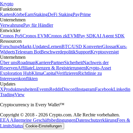
Krypto
Funktionen
Karten
Körbe
Earn
Staking
DeFi Staking
Pay
Prime
Unternehmen
Verwahrung
Pay für Händler
Entwickler
Cronos PoS
Cronos EVM
Cronos zkEVM
Pay SDK
AI Agent SDK
Ressourcen
Forschung
Markt-Updates
Lernen
BTC/USD Konverter
Glossar
Kurs-
Widgets
Telegram Bot
Beschwerdepolitik
Support
Kryptooversigt
Unternehmen
Über uns
Roadmap
Karriere
Partner
Sicherheit
Nachweis der
Reserven
Affiliate
Lizenzen & Registrierungen
Krypto-Asset
Exploration Hub
Klima
Capital
Verifizieren
Richtlinie zu
Interessenkonflikten
Updates
X
Produktneuheiten
Events
Reddit
Discord
Instagram
Facebook
Linkedin
TradingView
Cryptocurrency in Every Wallet™
Copyright © 2018 - 2026 Crypto.com. Alle Rechte vorbehalten.
EEA Allgemeine Geschäftsbedingungen
Datenschutzerklärung
Fees &
Limits
Status
Cookie-Einstellungen