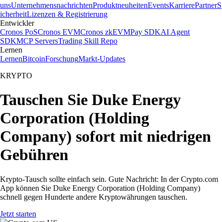
uns
Unternehmensnachrichten
Produktneuheiten
Events
Karriere
Partner
S
icherheit
Lizenzen & Registrierung
Entwickler
Cronos PoS
Cronos EVM
Cronos zkEVM
Pay SDK
AI Agent
SDK
MCP Servers
Trading Skill Repo
Lernen
Lernen
Bitcoin
Forschung
Markt-Updates
KRYPTO
Tauschen Sie Duke Energy
Corporation (Holding
Company) sofort mit niedrigen
Gebühren
Krypto-Tausch sollte einfach sein. Gute Nachricht: In der Crypto.com
App können Sie Duke Energy Corporation (Holding Company)
schnell gegen Hunderte andere Kryptowährungen tauschen.
Jetzt starten