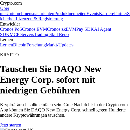
Crypto.com
Über
uns
Unternehmensnachrichten
Produktneuheiten
Events
Karriere
Partner
S
icherheit
Lizenzen & Registrierung
Entwickler
Cronos PoS
Cronos EVM
Cronos zkEVM
Pay SDK
AI Agent
SDK
MCP Servers
Trading Skill Repo
Lernen
Lernen
Bitcoin
Forschung
Markt-Updates
KRYPTO
Tauschen Sie DAQO New
Energy Corp. sofort mit
niedrigen Gebühren
Krypto-Tausch sollte einfach sein. Gute Nachricht: In der Crypto.com
App können Sie DAQO New Energy Corp. schnell gegen Hunderte
andere Kryptowährungen tauschen.
Jetzt starten