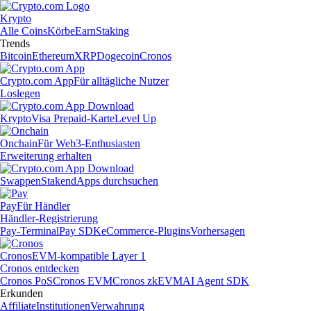
Krypto
Alle Coins
Körbe
Earn
Staking
Trends
Bitcoin
Ethereum
XRP
Dogecoin
Cronos
Crypto.com App
Für alltägliche Nutzer
Loslegen
Krypto
Visa Prepaid-Karte
Level Up
Onchain
Für Web3-Enthusiasten
Erweiterung erhalten
Swappen
Staken
dApps durchsuchen
Pay
Für Händler
Händler-Registrierung
Pay-Terminal
Pay SDK
eCommerce-Plugins
Vorhersagen
Cronos
EVM-kompatible Layer 1
Cronos entdecken
Cronos PoS
Cronos EVM
Cronos zkEVM
AI Agent SDK
Erkunden
Affiliate
Institutionen
Verwahrung