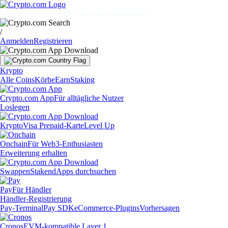
Märkte
Einzelpersonen
Unternehmen
Entdecken
/
Anmelden
Registrieren
Krypto
Alle Coins
Körbe
Earn
Staking
Crypto.com App
Für alltägliche Nutzer
Loslegen
Krypto
Visa Prepaid-Karte
Level Up
Onchain
Für Web3-Enthusiasten
Erweiterung erhalten
Swappen
Staken
dApps durchsuchen
Pay
Für Händler
Händler-Registrierung
Pay-Terminal
Pay SDK
eCommerce-Plugins
Vorhersagen
Cronos
EVM-kompatible Layer 1