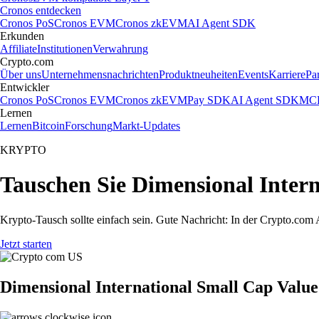
Cronos entdecken
Cronos PoS
Cronos EVM
Cronos zkEVM
AI Agent SDK
Erkunden
Affiliate
Institutionen
Verwahrung
Crypto.com
Über uns
Unternehmensnachrichten
Produktneuheiten
Events
Karriere
Pa
Entwickler
Cronos PoS
Cronos EVM
Cronos zkEVM
Pay SDK
AI Agent SDK
MCP
Lernen
Lernen
Bitcoin
Forschung
Markt-Updates
KRYPTO
Tauschen Sie Dimensional Inter
Krypto-Tausch sollte einfach sein. Gute Nachricht: In der Crypto.c
Jetzt starten
Dimensional International Small Cap Valu