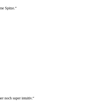
ame Spitze.“
r noch super intuitiv.“