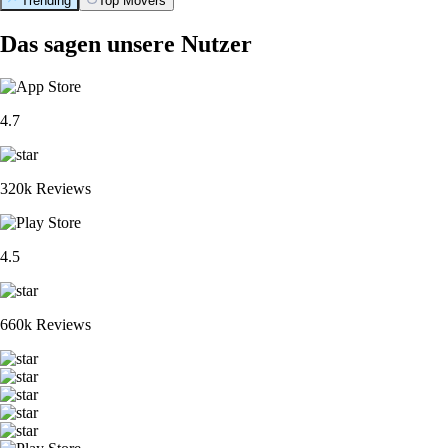
Trending
Top Movers
Das sagen unsere Nutzer
4.7
320k Reviews
4.5
660k Reviews