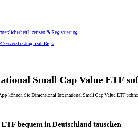
rtner
Sicherheit
Lizenzen & Registrierung
 Servers
Trading Skill Repo
national Small Cap Value ETF so
om App können Sie Dimensional International Small Cap Value ETF sch
e ETF bequem in Deutschland tauschen