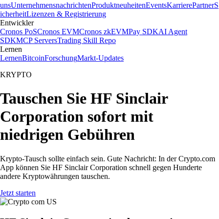
uns
Unternehmensnachrichten
Produktneuheiten
Events
Karriere
Partner
S
icherheit
Lizenzen & Registrierung
Entwickler
Cronos PoS
Cronos EVM
Cronos zkEVM
Pay SDK
AI Agent
SDK
MCP Servers
Trading Skill Repo
Lernen
Lernen
Bitcoin
Forschung
Markt-Updates
KRYPTO
Tauschen Sie HF Sinclair
Corporation sofort mit
niedrigen Gebühren
Krypto-Tausch sollte einfach sein. Gute Nachricht: In der Crypto.com
App können Sie HF Sinclair Corporation schnell gegen Hunderte
andere Kryptowährungen tauschen.
Jetzt starten