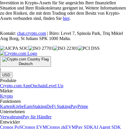
Investition in Krypto-Assets für Sie angesichts Ihrer finanziellen
Situation und Ihrer Risikotoleranz geeignet ist. Weitere Informationen
zu den Risiken, die mit dem Trading oder dem Besitz von Krypto-
Assets verbunden sind, finden Sie
hier
.
Kontakt:
chat.crypto.com
| Büro: Level 7, Spinola Park, Triq Mikiel
Ang Borg, St Julians SPK 1000 Malta.
Deutsch
|
USD
Produkte
Crypto.com App
Onchain
Level Up
Märkte
Krypto
Funktionen
Karten
Körbe
Earn
Staking
DeFi Staking
Pay
Prime
Unternehmen
Verwahrung
Pay für Händler
Entwickler
Cronos PoS
Cronos EVM
Cronos zkEVM
Pay SDK
AI Agent SDK