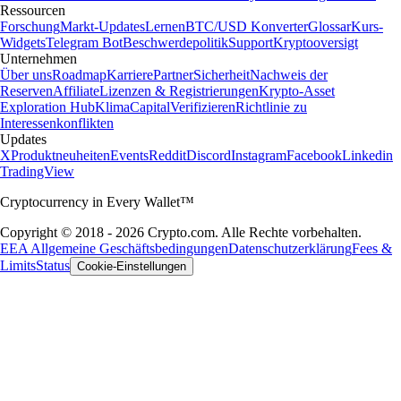
Ressourcen
Forschung
Markt-Updates
Lernen
BTC/USD Konverter
Glossar
Kurs-
Widgets
Telegram Bot
Beschwerdepolitik
Support
Kryptooversigt
Unternehmen
Über uns
Roadmap
Karriere
Partner
Sicherheit
Nachweis der
Reserven
Affiliate
Lizenzen & Registrierungen
Krypto-Asset
Exploration Hub
Klima
Capital
Verifizieren
Richtlinie zu
Interessenkonflikten
Updates
X
Produktneuheiten
Events
Reddit
Discord
Instagram
Facebook
Linkedin
TradingView
Cryptocurrency in Every Wallet™
Copyright © 2018 - 2026 Crypto.com. Alle Rechte vorbehalten.
EEA Allgemeine Geschäftsbedingungen
Datenschutzerklärung
Fees &
Limits
Status
Cookie-Einstellungen