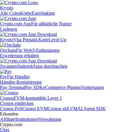
Krypto
Alle Coins
Körbe
Earn
Staking
Crypto.com App
Für alltägliche Nutzer
Loslegen
Krypto
Visa Prepaid-Karte
Level Up
Onchain
Für Web3-Enthusiasten
Erweiterung erhalten
Swappen
Staken
dApps durchsuchen
Pay
Für Händler
Händler-Registrierung
Pay-Terminal
Pay SDK
eCommerce-Plugins
Vorhersagen
Cronos
EVM-kompatible Layer 1
Cronos entdecken
Cronos PoS
Cronos EVM
Cronos zkEVM
AI Agent SDK
Erkunden
Affiliate
Institutionen
Verwahrung
Crypto.com
Über