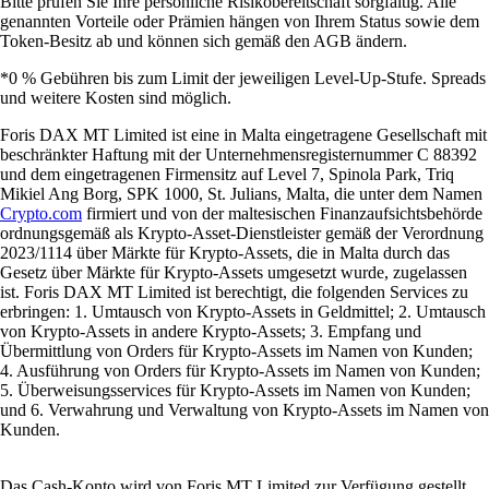
Bitte prüfen Sie Ihre persönliche Risikobereitschaft sorgfältig. Alle
genannten Vorteile oder Prämien hängen von Ihrem Status sowie dem
Token-Besitz ab und können sich gemäß den AGB ändern.
*0 % Gebühren bis zum Limit der jeweiligen Level-Up-Stufe. Spreads
und weitere Kosten sind möglich.
Foris DAX MT Limited ist eine in Malta eingetragene Gesellschaft mit
beschränkter Haftung mit der Unternehmensregisternummer C 88392
und dem eingetragenen Firmensitz auf Level 7, Spinola Park, Triq
Mikiel Ang Borg, SPK 1000, St. Julians, Malta, die unter dem Namen
Crypto.com
firmiert und von der maltesischen Finanzaufsichtsbehörde
ordnungsgemäß als Krypto-Asset-Dienstleister gemäß der Verordnung
2023/1114 über Märkte für Krypto-Assets, die in Malta durch das
Gesetz über Märkte für Krypto-Assets umgesetzt wurde, zugelassen
ist. Foris DAX MT Limited ist berechtigt, die folgenden Services zu
erbringen: 1. Umtausch von Krypto-Assets in Geldmittel; 2. Umtausch
von Krypto-Assets in andere Krypto-Assets; 3. Empfang und
Übermittlung von Orders für Krypto-Assets im Namen von Kunden;
4. Ausführung von Orders für Krypto-Assets im Namen von Kunden;
5. Überweisungsservices für Krypto-Assets im Namen von Kunden;
und 6. Verwahrung und Verwaltung von Krypto-Assets im Namen von
Kunden.
Das Cash-Konto wird von Foris MT Limited zur Verfügung gestellt.