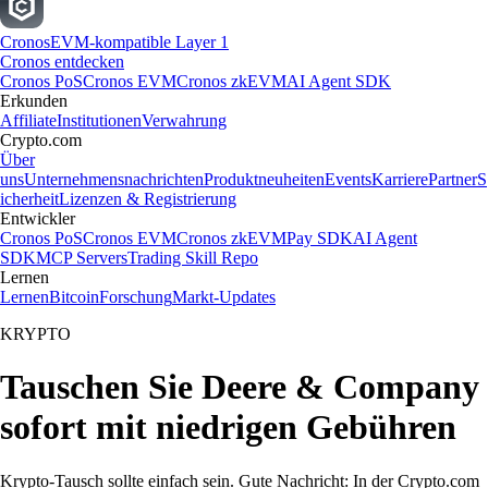
Cronos
EVM-kompatible Layer 1
Cronos entdecken
Cronos PoS
Cronos EVM
Cronos zkEVM
AI Agent SDK
Erkunden
Affiliate
Institutionen
Verwahrung
Crypto.com
Über
uns
Unternehmensnachrichten
Produktneuheiten
Events
Karriere
Partner
S
icherheit
Lizenzen & Registrierung
Entwickler
Cronos PoS
Cronos EVM
Cronos zkEVM
Pay SDK
AI Agent
SDK
MCP Servers
Trading Skill Repo
Lernen
Lernen
Bitcoin
Forschung
Markt-Updates
KRYPTO
Tauschen Sie Deere & Company
sofort mit niedrigen Gebühren
Krypto-Tausch sollte einfach sein. Gute Nachricht: In der Crypto.com