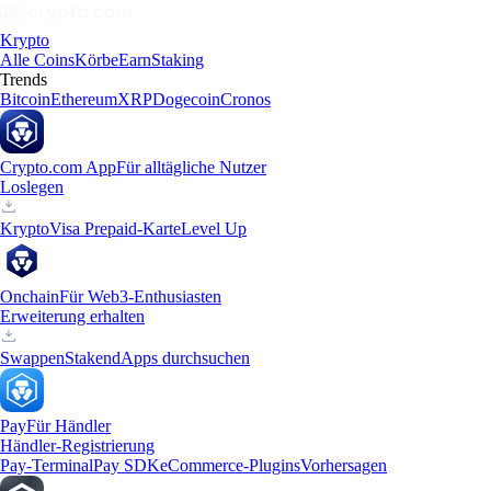
Krypto
Alle Coins
Körbe
Earn
Staking
Trends
Bitcoin
Ethereum
XRP
Dogecoin
Cronos
Crypto.com App
Für alltägliche Nutzer
Loslegen
Krypto
Visa Prepaid-Karte
Level Up
Onchain
Für Web3-Enthusiasten
Erweiterung erhalten
Swappen
Staken
dApps durchsuchen
Pay
Für Händler
Händler-Registrierung
Pay-Terminal
Pay SDK
eCommerce-Plugins
Vorhersagen