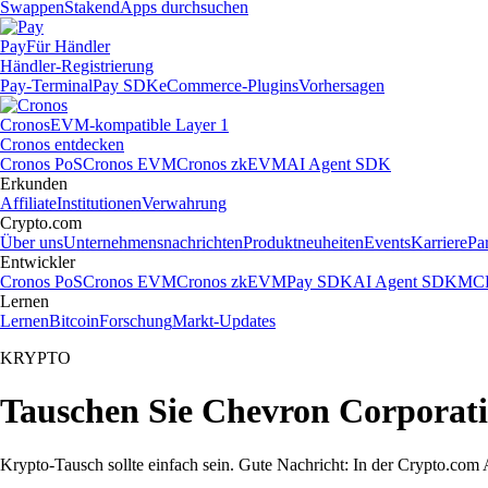
Swappen
Staken
dApps durchsuchen
Pay
Für Händler
Händler-Registrierung
Pay-Terminal
Pay SDK
eCommerce-Plugins
Vorhersagen
Cronos
EVM-kompatible Layer 1
Cronos entdecken
Cronos PoS
Cronos EVM
Cronos zkEVM
AI Agent SDK
Erkunden
Affiliate
Institutionen
Verwahrung
Crypto.com
Über uns
Unternehmensnachrichten
Produktneuheiten
Events
Karriere
Pa
Entwickler
Cronos PoS
Cronos EVM
Cronos zkEVM
Pay SDK
AI Agent SDK
MCP
Lernen
Lernen
Bitcoin
Forschung
Markt-Updates
KRYPTO
Tauschen Sie Chevron Corporati
Krypto-Tausch sollte einfach sein. Gute Nachricht: In der Crypto.c