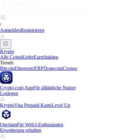
Märkte
Einzelpersonen
Unternehmen
Entdecken
/
Anmelden
Registrieren
Krypto
Alle Coins
Körbe
Earn
Staking
Trends
Bitcoin
Ethereum
XRP
Dogecoin
Cronos
Crypto.com App
Für alltägliche Nutzer
Loslegen
Krypto
Visa Prepaid-Karte
Level Up
Onchain
Für Web3-Enthusiasten
Erweiterung erhalten